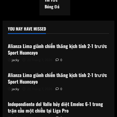
Bóng Đá
YOU MAY HAVE MISSED
Dự Đoán Tỷ Số
Alianza Lima giành chiến thắng kịch tính 2-1 trước
Sport Huancayo
jacky
20 Tháng 7, 2026
0
Dự Đoán Tỷ Số
Alianza Lima giành chiến thắng kịch tính 2-1 trước
Sport Huancayo
jacky
20 Tháng 7, 2026
0
Tin Tức Bóng Đá
Independiente del Valle hủy diệt Emelec 6-1 trong
trận cầu một chiều tại Liga Pro