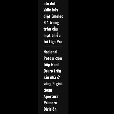
nte del
Valle hủy
diệt Emelec
6-1 trong
trận cầu
một chiều
tại Liga Pro
Nacional
Potosí đón
tiếp Real
Oruro trên
sân nhà ở
vòng 9 giai
đoạn
Apertura
Primera
División