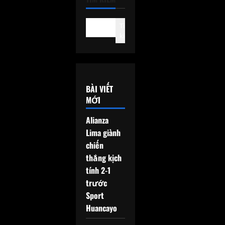
Tìm
kiếm
BÀI VIẾT
MỚI
Alianza
Lima giành
chiến
thắng kịch
tính 2-1
trước
Sport
Huancayo