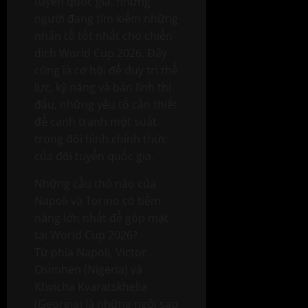
tuyển quốc gia, những
người đang tìm kiếm những
nhân tố tốt nhất cho chiến
dịch World Cup 2026. Đây
cũng là cơ hội để duy trì thể
lực, kỹ năng và bản lĩnh thi
đấu, những yếu tố cần thiết
để cạnh tranh một suất
trong đội hình chính thức
của đội tuyển quốc gia.
Những cầu thủ nào của
Napoli và Torino có tiềm
năng lớn nhất để góp mặt
tại World Cup 2026?
Từ phía Napoli, Victor
Osimhen (Nigeria) và
Khvicha Kvaratskhelia
(Georgia) là những ngôi sao