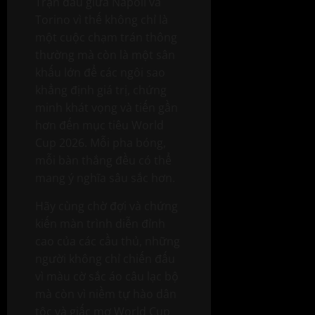
Trận đấu giữa Napoli và
Torino vì thế không chỉ là
một cuộc chạm trán thông
thường mà còn là một sân
khấu lớn để các ngôi sao
khẳng định giá trị, chứng
minh khát vọng và tiến gần
hơn đến mục tiêu World
Cup 2026. Mỗi pha bóng,
mỗi bàn thắng đều có thể
mang ý nghĩa sâu sắc hơn.
Hãy cùng chờ đợi và chứng
kiến màn trình diễn đỉnh
cao của các cầu thủ, những
người không chỉ chiến đấu
vì màu cờ sắc áo câu lạc bộ
mà còn vì niềm tự hào dân
tộc và giấc mơ World Cup