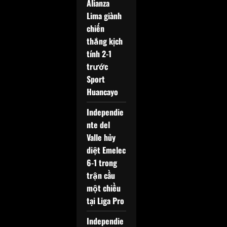
Alianza
Lima giành
chiến
thắng kịch
tính 2-1
trước
Sport
Huancayo
Independie
nte del
Valle hủy
diệt Emelec
6-1 trong
trận cầu
một chiều
tại Liga Pro
Independie