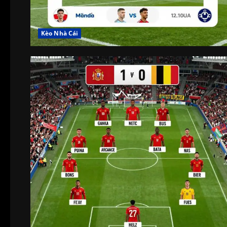
Kèo Nhà Cái