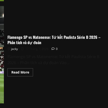
Akron
trong
trận
mở
màn
Apertura
2026
Flamengo SP vs Matonense: Tứ kết Paulista Série B 2026 –
Phân tích và dự đoán
jacky
17 Tháng 7, 2026
0
Flamengo SP vs Matonense: Tứ kết Paulista Série B
2026 – Phân tích và dự đoán Vào...
Read
Read More
more
about
Flamengo
SP
vs
Matonense:
Tứ
kết
Paulista
Série