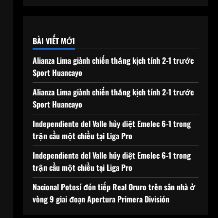
BÀI VIẾT MỚI
Alianza Lima giành chiến thắng kịch tính 2-1 trước
Sport Huancayo
Alianza Lima giành chiến thắng kịch tính 2-1 trước
Sport Huancayo
Independiente del Valle hủy diệt Emelec 6-1 trong
trận cầu một chiều tại Liga Pro
Independiente del Valle hủy diệt Emelec 6-1 trong
trận cầu một chiều tại Liga Pro
Nacional Potosí đón tiếp Real Oruro trên sân nhà ở
vòng 9 giai đoạn Apertura Primera División