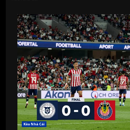
Kèo Nhà Cái