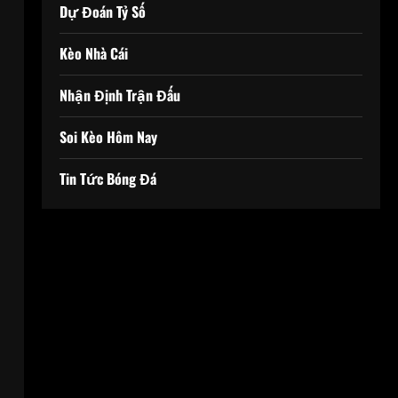
Dự Đoán Tỷ Số
Kèo Nhà Cái
Nhận Định Trận Đấu
Soi Kèo Hôm Nay
Tin Tức Bóng Đá