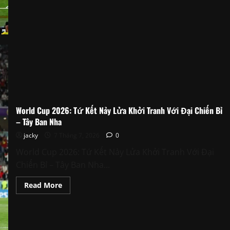
Nha
vs
Bỉ:
Phân
tích
chiến
thuật
và
dự
đoán
trước
trận
tứ
kết
World
World Cup 2026: Tứ Kết Nảy Lửa Khởi Tranh Với Đại Chiến Bỉ
Cup
2026
– Tây Ban Nha
jacky
7 Tháng 7, 2026
0
World Cup 2026: Tứ Kết Nảy Lửa Khởi Tranh Với Đại
Chiến Bỉ – Tây Ban Nha...
Read
Read More
more
about
World
Cup
2026:
Tứ