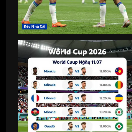
Kèo Nhà Cái