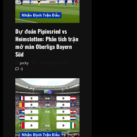
Nhận Định Trận Đấu
Dự đoán Pipinsried vs
Heimstetten: Phân tích trận
mở màn Oberliga Bayern
Süd
jacky
19 Tháng 7, 2026
0
Nhận Định Trận Đấu