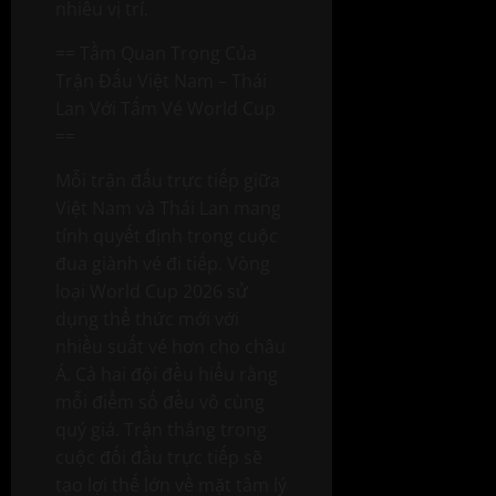
nhiều vị trí.
== Tầm Quan Trọng Của
Trận Đấu Việt Nam – Thái
Lan Với Tấm Vé World Cup
==
Mỗi trận đấu trực tiếp giữa
Việt Nam và Thái Lan mang
tính quyết định trong cuộc
đua giành vé đi tiếp. Vòng
loại World Cup 2026 sử
dụng thể thức mới với
nhiều suất vé hơn cho châu
Á. Cả hai đội đều hiểu rằng
mỗi điểm số đều vô cùng
quý giá. Trận thắng trong
cuộc đối đầu trực tiếp sẽ
tạo lợi thế lớn về mặt tâm lý