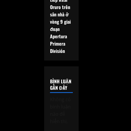
Oruro trên
sân nhà ở
vòng 9 giai
đoạn
Apertura
Primera
División
BÌNH LUẬN
GẦN ĐÂY
Không có
bình luận
nào để
hiển thị.