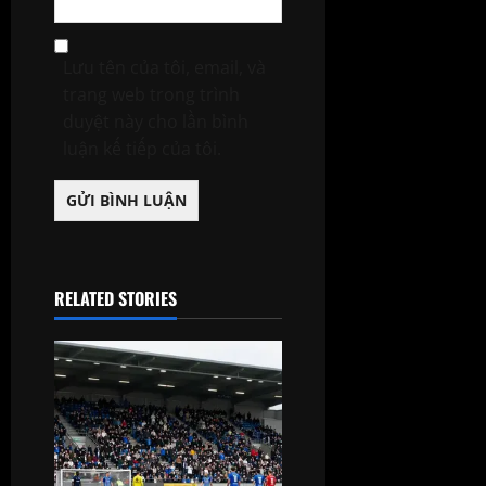
Lưu tên của tôi, email, và
trang web trong trình
duyệt này cho lần bình
luận kế tiếp của tôi.
RELATED STORIES