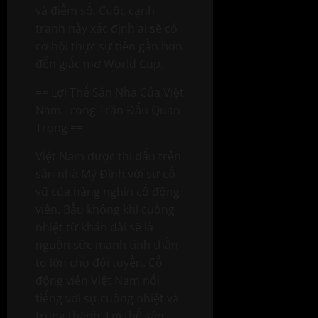
và điểm số. Cuộc cạnh
tranh này xác định ai sẽ có
cơ hội thực sự tiến gần hơn
đến giấc mơ World Cup.
== Lợi Thế Sân Nhà Của Việt
Nam Trong Trận Đấu Quan
Trọng ==
Việt Nam được thi đấu trên
sân nhà Mỹ Đình với sự cổ
vũ của hàng nghìn cổ động
viên. Bầu không khí cuồng
nhiệt từ khán đài sẽ là
nguồn sức mạnh tinh thần
to lớn cho đội tuyển. Cổ
động viên Việt Nam nổi
tiếng với sự cuồng nhiệt và
trung thành. Lợi thế sân