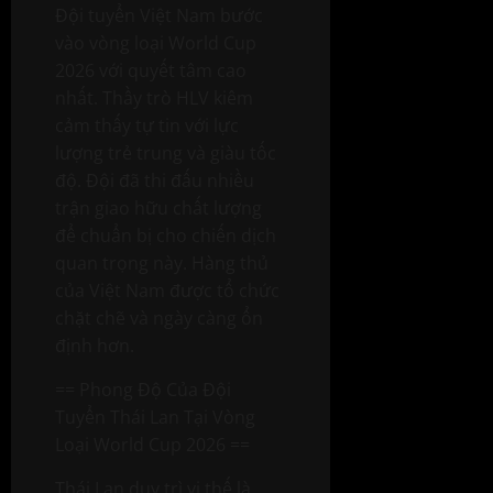
Đội tuyển Việt Nam bước
vào vòng loại World Cup
2026 với quyết tâm cao
nhất. Thầy trò HLV kiêm
cảm thấy tự tin với lực
lượng trẻ trung và giàu tốc
độ. Đội đã thi đấu nhiều
trận giao hữu chất lượng
để chuẩn bị cho chiến dịch
quan trọng này. Hàng thủ
của Việt Nam được tổ chức
chặt chẽ và ngày càng ổn
định hơn.
== Phong Độ Của Đội
Tuyển Thái Lan Tại Vòng
Loại World Cup 2026 ==
Thái Lan duy trì vị thế là