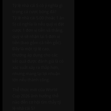
Tỷ lệ nhà cái 5 có ý nghĩa gì
trong cá cược bóng đá?
Tỷ lệ nhà cái 5.00 (hoặc 1 ăn
5) có nghĩa là nếu quý vị đặt
cược 1 đơn vị tiền và thắng,
quý vị sẽ nhận lại 5 đơn vị
tiền (bao gồm cả tiền gốc).
Đây là một tỷ lệ cao,
thường áp dụng cho các
kết quả được đánh giá là có
xác suất xảy ra thấp hơn,
nhưng mang lại lợi nhuận
lớn nếu thành công.
Thể thức mới của World
Cup 2026 ảnh hưởng thế
nào đến cơ hội tìm thấy tỷ
lệ nhà cái 5?