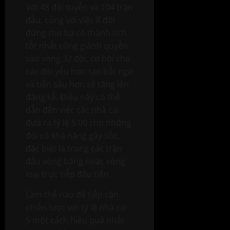
Với 48 đội tuyển và 104 trận
đấu, cùng với việc 8 đội
đứng thứ ba có thành tích
tốt nhất cũng giành quyền
vào vòng 32 đội, cơ hội cho
các đội yếu hơn tạo bất ngờ
và tiến sâu hơn sẽ tăng lên
đáng kể. Điều này có thể
dẫn đến việc các nhà cái
đưa ra tỷ lệ 5.00 cho những
đội có khả năng gây sốc,
đặc biệt là trong các trận
đấu vòng bảng hoặc vòng
loại trực tiếp đầu tiên.
Làm thế nào để tiếp cận
chiến lược với tỷ lệ nhà cái
5 một cách hiệu quả nhất