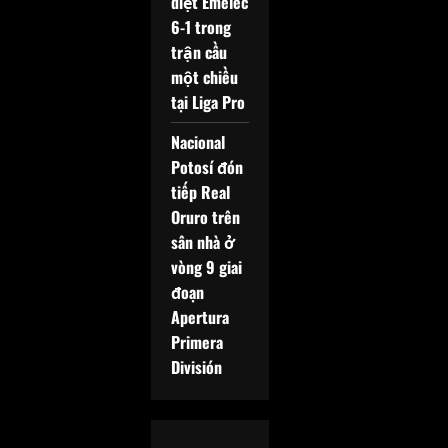
diệt Emelec
6-1 trong
trận cầu
một chiều
tại Liga Pro
Nacional
Potosí đón
tiếp Real
Oruro trên
sân nhà ở
vòng 9 giai
đoạn
Apertura
Primera
División