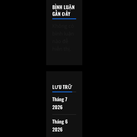
BÌNH LUẬN
GẦN ĐÂY
Không có
bình luận
nào để
hiển thị.
LƯU TRỮ
Tháng 7
2026
Tháng 6
2026