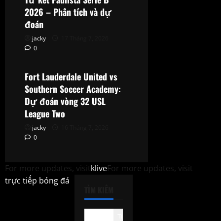
2026 – Phân tích và dự
đoán
jacky
17 Tháng 7, 2026
0
Kèo Nhà Cái
Fort Lauderdale United vs
Southern Soccer Academy:
Dự đoán vòng 32 USL
League Two
jacky
16 Tháng 7, 2026
0
For more updates, visit
klive
For more updates, visit
trực tiếp bóng đá
TÌM KIẾM
Tìm