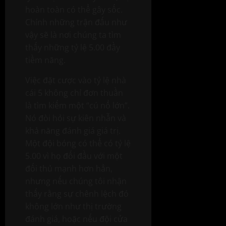
hoàn toàn có thể gây sốc.
Chính những trận đấu như
vậy sẽ là nơi chúng ta tìm
thấy những tỷ lệ 5.00 đầy
tiềm năng.
Việc đặt cược vào tỷ lệ nhà
cái 5 không chỉ đơn thuần
là tìm kiếm một “cú nổ lớn”.
Nó đòi hỏi sự kiên nhẫn và
khả năng đánh giá giá trị.
Một đội bóng có thể có tỷ lệ
5.00 vì họ đối đầu với một
đối thủ mạnh hơn hẳn,
nhưng nếu chúng tôi nhận
thấy rằng sự chênh lệch đó
không lớn như thị trường
đánh giá, hoặc nếu đội cửa