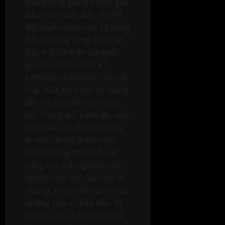
đấu không giống bất kỳ giải
đấu nào trước đây. Với 48
đội tuyển tham dự, 12 bảng
đấu và tổng cộng 104 trận
đấu trải dài trên ba quốc
gia chủ nhà là HOA KỲ,
CANADA và MEXICO, World
Cup 2026 hứa hẹn sẽ mang
đến vô vàn bất ngờ và cơ
hội. Trong bối cảnh đó, việc
nắm bắt các yếu tố như tỷ
lệ nhà cái trở thành một
phần không thể thiếu để
nâng cao trải nghiệm của
người hâm mộ, đặc biệt là
những ai tìm kiếm giá trị từ
những con số hấp dẫn. Tỷ
lệ nhà cái 5, hay còn gọi là