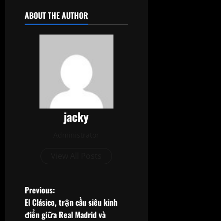
ABOUT THE AUTHOR
jacky
Administrator
View All Posts
P
Previous:
El Clásico, trận cầu siêu kinh
o
điển giữa Real Madrid và