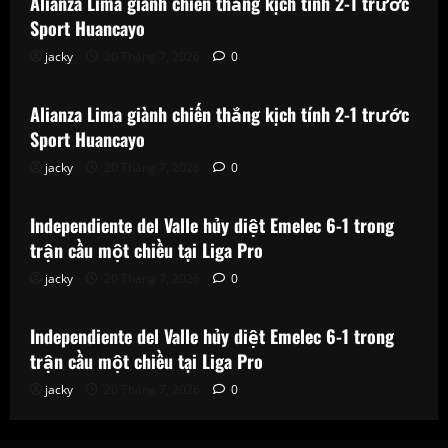
Alianza Lima giành chiến thắng kịch tính 2-1 trước
Sport Huancayo
jacky
20 Tháng 7, 2026
0
Dự Đoán Tỷ Số
Alianza Lima giành chiến thắng kịch tính 2-1 trước
Sport Huancayo
jacky
20 Tháng 7, 2026
0
Tin Tức Bóng Đá
Independiente del Valle hủy diệt Emelec 6-1 trong
trận cầu một chiều tại Liga Pro
jacky
20 Tháng 7, 2026
0
Tin Tức Bóng Đá
Independiente del Valle hủy diệt Emelec 6-1 trong
trận cầu một chiều tại Liga Pro
jacky
20 Tháng 7, 2026
0