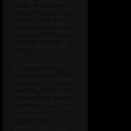
nhịp đập, cùng chia sẻ
niềm đam mê bất tận với
môn thể thao vua. Hãy
chuẩn bị tinh thần để cùng
chúng tôi viết nên những
trang sử mới của bóng đá
thế giới, bắt đầu từ ngày
mai.
Khi nào World Cup 2026
khai mạc và ở đâu?
Giải đấu sẽ chính thức khai
mạc vào ngày 11 tháng 6
năm 2026, với trận đấu mở
màn được tổ chức tại Sân
vận động Azteca lịch sử ở
Thành phố Mexico.
World Cup 2026 có bao