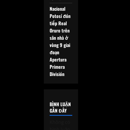
Nacional
Potosí đón
tiếp Real
Oruro trên
sân nhà ở
vòng 9 giai
đoạn
Apertura
Primera
División
BÌNH LUẬN
GẦN ĐÂY
Không có
bình luận