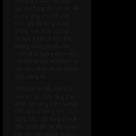
nhượng vì danh dự quốc
gia, và chúng tôi cam kết sẽ
mang từng khoảnh khắc
trực tiếp đá bóng ấy đến
thẳng màn hình của bạn,
dù bạn ở bất cứ đâu. Đây
không chỉ là giải đấu lớn
nhất về số lượng đội tuyển,
mà còn là một thử thách về
sức bền, chiến thuật và tinh
thần đồng đội.
Thể thức thi đấu mới của
World Cup 2026 cũng góp
phần làm tăng thêm sự hấp
dẫn và khó lường. Với 12
bảng đấu, mỗi bảng gồm 4
đội, cơ hội để các đội bóng
tạo nên bất ngờ sẽ nhiều