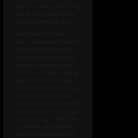
tuyển, và chúng tôi tin rằng
bạn sẽ không muốn bỏ lỡ
bất kỳ khoảnh khắc nào.
Hành trình chinh phục
chiếc cúp vàng danh giá sẽ
là một chặng đường dài
đầy thử thách, bắt đầu từ
Mexico và kết thúc tại trái
tim của nước Mỹ. Sau hàng
loạt trận đấu vòng bảng,
vòng loại trực tiếp đầy căng
thẳng và cảm xúc, đỉnh
điểm của giải đấu sẽ là trận
chung kết được tổ chức vào
ngày 19 tháng 7 năm 2026
tại Sân vận động MetLife,
New York/New Jersey. Nơi