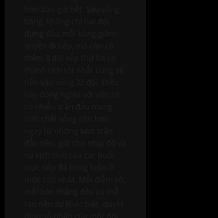
hơn bao giờ hết. Sau vòng
bảng, không chỉ hai đội
đứng đầu mỗi bảng giành
quyền đi tiếp, mà còn có
thêm 8 đội xếp thứ ba có
thành tích tốt nhất cũng sẽ
tiến vào vòng 32 đội. Điều
này đồng nghĩa với việc sẽ
có nhiều trận đấu mang
tính chất sống còn hơn
ngay từ những lượt trận
đầu tiên, giữ cho nhịp độ và
sự kịch tính của các buổi
trực tiếp đá bóng luôn ở
mức cao nhất. Mỗi điểm số,
mỗi bàn thắng đều có thể
tạo nên sự khác biệt, quyết
định số phận của một đội