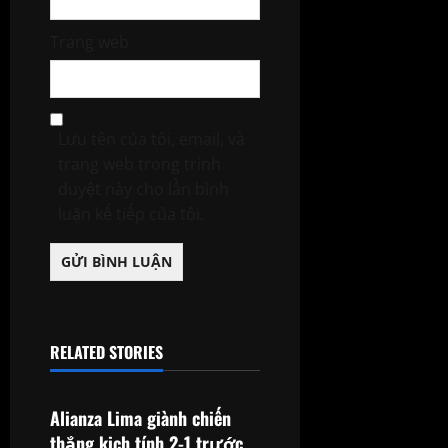
Trang web
Lưu tên của tôi, email, và
trang web trong trình
duyệt này cho lần bình
luận kế tiếp của tôi.
RELATED STORIES
Dự Đoán Tỷ Số
Alianza Lima giành chiến
thắng kịch tính 2-1 trước