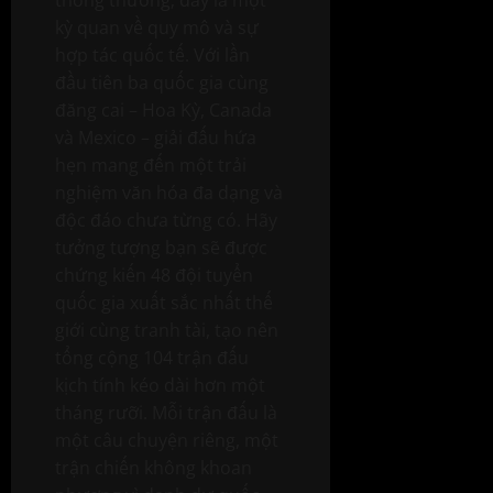
kỳ quan về quy mô và sự
hợp tác quốc tế. Với lần
đầu tiên ba quốc gia cùng
đăng cai – Hoa Kỳ, Canada
và Mexico – giải đấu hứa
hẹn mang đến một trải
nghiệm văn hóa đa dạng và
độc đáo chưa từng có. Hãy
tưởng tượng bạn sẽ được
chứng kiến 48 đội tuyển
quốc gia xuất sắc nhất thế
giới cùng tranh tài, tạo nên
tổng cộng 104 trận đấu
kịch tính kéo dài hơn một
tháng rưỡi. Mỗi trận đấu là
một câu chuyện riêng, một
trận chiến không khoan