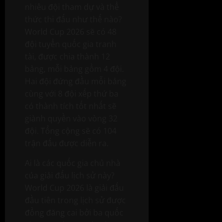
nhiêu đội tham dự và thể
thức thi đấu như thế nào?
World Cup 2026 sẽ có 48
đội tuyển quốc gia tranh
tài, được chia thành 12
bảng, mỗi bảng gồm 4 đội.
Hai đội đứng đầu mỗi bảng
cùng với 8 đội xếp thứ ba
có thành tích tốt nhất sẽ
giành quyền vào vòng 32
đội. Tổng cộng sẽ có 104
trận đấu được diễn ra.
Ai là các quốc gia chủ nhà
của giải đấu lịch sử này?
World Cup 2026 là giải đấu
đầu tiên trong lịch sử được
đồng đăng cai bởi ba quốc