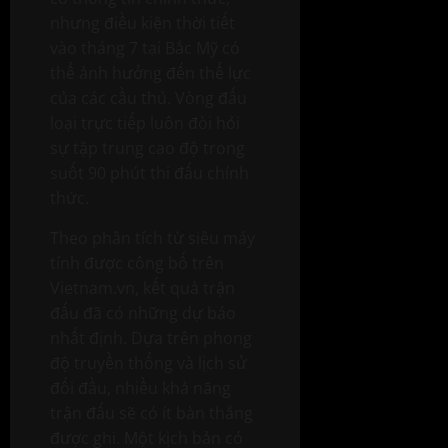
nhưng điều kiện thời tiết
vào tháng 7 tại Bắc Mỹ có
thể ảnh hưởng đến thể lực
của các cầu thủ. Vòng đấu
loại trực tiếp luôn đòi hỏi
sự tập trung cao độ trong
suốt 90 phút thi đấu chính
thức.
Theo phân tích từ siêu máy
tính được công bố trên
Vietnam.vn, kết quả trận
đấu đã có những dự báo
nhất định. Dựa trên phong
độ truyền thống và lịch sử
đối đầu, nhiều khả năng
trận đấu sẽ có ít bàn thắng
được ghi. Một kịch bản có