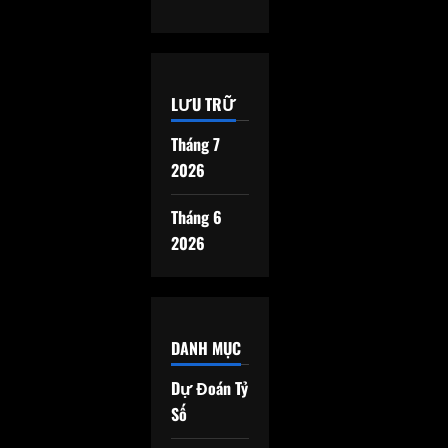
LƯU TRỮ
Tháng 7
2026
Tháng 6
2026
DANH MỤC
Dự Đoán Tỷ
Số