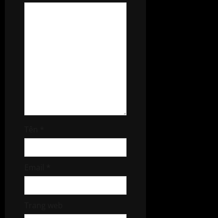
i
o
n
Tên
*
Email
*
Trang web