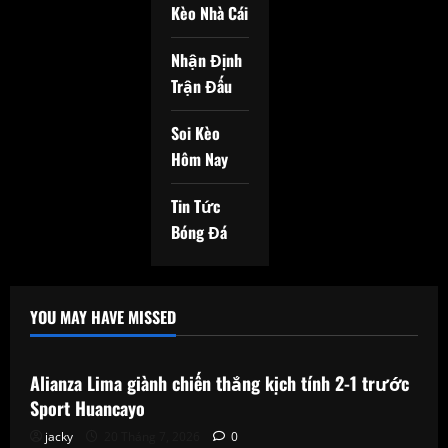
Kèo Nhà Cái
Nhận Định
Trận Đấu
Soi Kèo
Hôm Nay
Tin Tức
Bóng Đá
YOU MAY HAVE MISSED
Dự Đoán Tỷ Số
Alianza Lima giành chiến thắng kịch tính 2-1 trước
Sport Huancayo
jacky
20 Tháng 7, 2026
0
Dự Đoán Tỷ Số