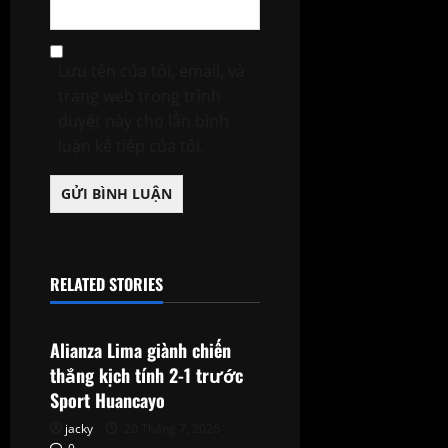
Lưu tên của tôi, email, và
trang web trong trình
duyệt này cho lần bình
luận kế tiếp của tôi.
RELATED STORIES
Dự Đoán Tỷ Số
Alianza Lima giành chiến
thắng kịch tính 2-1 trước
Sport Huancayo
jacky
20 Tháng 7, 2026