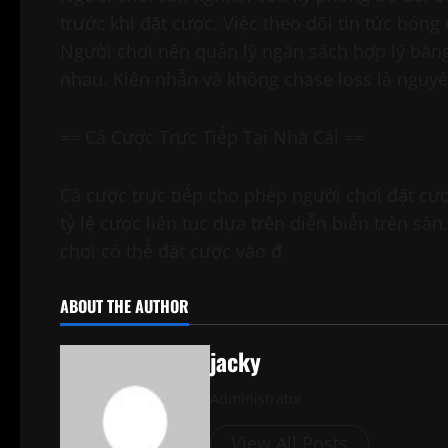
trước khi đặt cược. Việc theo dõi tin tức bón
Người chơi nên quản lý ngân sách hợp lý bằn
nhau. Kiên nhẫn và không chase loss là nguy
== Cá Cược Trực Tiếp Tại Nhà Cái ==
Cá cược trực tiếp cho phép người chơi đặt cượ
tỷ lệ cược liên tục dựa trên diễn biến trên sâ
chơi có thể đặt cược vào đ
ABOUT THE AUTHOR
jacky
Administrator
View All Posts