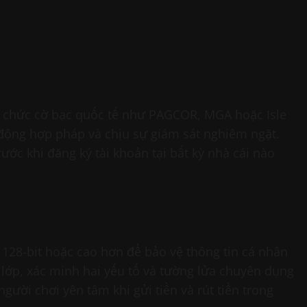
tổ chức cờ bạc quốc tế như PAGCOR, MGA hoặc Isle
động hợp pháp và chịu sự giám sát nghiêm ngặt.
ước khi đăng ký tài khoản tại bất kỳ nhà cái nào
128-bit hoặc cao hơn để bảo vệ thông tin cá nhân
 lớp, xác minh hai yếu tố và tường lửa chuyên dụng
gười chơi yên tâm khi gửi tiền và rút tiền trong