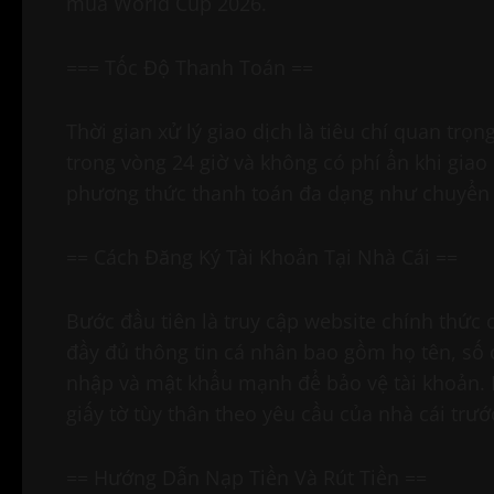
mùa World Cup 2026.
=== Tốc Độ Thanh Toán ==
Thời gian xử lý giao dịch là tiêu chí quan trọng
trong vòng 24 giờ và không có phí ẩn khi giao
phương thức thanh toán đa dạng như chuyển k
== Cách Đăng Ký Tài Khoản Tại Nhà Cái ==
Bước đầu tiên là truy cập website chính thức 
đầy đủ thông tin cá nhân bao gồm họ tên, số đ
nhập và mật khẩu mạnh để bảo vệ tài khoản. 
giấy tờ tùy thân theo yêu cầu của nhà cái trư
== Hướng Dẫn Nạp Tiền Và Rút Tiền ==