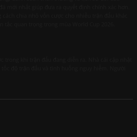
g đá mới nhất giúp đưa ra quyết định chính xác hơn.
g cách chia nhỏ vốn cược cho nhiều trận đấu khác
ên tắc quan trọng trong mùa World Cup 2026.
c trong khi trận đấu đang diễn ra. Nhà cái cập nhật
n, tốc độ trận đấu và tình huống nguy hiểm. Người