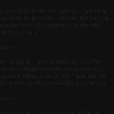
hác nhau để thuận tiện cho người chơi. Ngân hàng
và thẻ cào là các lựa chọn phổ biến. Thời gian nạp
giao dịch. Khi rút tiền, người chơi cần đảm bảo
để tránh lỗi xử lý.
2026 ==
yến mãi hấp dẫn nhân dịp World Cup 2026. Tiền
lên đến 100% giá trị nạp đầu tiên. Các mã cược
nâng cao là những ưu đãi phổ biến. Người chơi nên
ước khi tham gia để tránh hiểu lầm không đáng có.
Quả ==
óng, danh sách chấn thương và lịch sử đối đầu