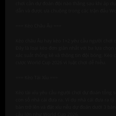
chơi cần dự đoán đội nào thắng sau khi áp dụn
dẫn và được ưa chuộng trong các trận đấu Wo
=== Kèo Châu Âu ===
Kèo châu Âu hay kèo 1×2 yêu cầu người chơi d
Đây là loại kèo đơn giản nhất với ba lựa chọn 
xác suất thống kê và thông tin đội bóng. Kèo
cược World Cup 2026 vì luật chơi dễ hiểu.
=== Kèo Tài Xỉu ===
Kèo tài xỉu yêu cầu người chơi dự đoán tổng 
con số nhà cái đưa ra. Ví dụ nhà cái đưa ra tỷ l
bàn trở lên và đặt xỉu nếu dự đoán dưới 3 bàn.
cầu lớn như World Cup 2026.