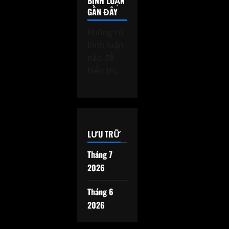
BÌNH LUẬN
GẦN ĐÂY
Không có
bình luận
nào để
hiển thị.
LƯU TRỮ
Tháng 7
2026
Tháng 6
2026