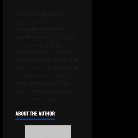
Lai ==
Man88 không ngừng
nghiên cứu và phát triển để
mang đến những trải
nghiệm tốt nhất cho người
dùng. Trong thời gian tới,
nền tảng dự kiến sẽ tích
hợp thêm nhiều công nghệ
mới như trí tuệ nhân tạo để
cá nhân hóa nội dung cho
từng người dùng. Đồng
thời, Man88 cũng hướng
đến việc mở rộng h
ABOUT THE AUTHOR