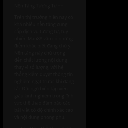
Nền Tảng Tương Tự ==
Trên thị trường hiện nay có
khá nhiều nền tảng cung
cấp dịch vụ tương tự, tuy
nhiên Man88 vẫn có những
điểm khác biệt đáng chú ý.
Nền tảng này chú trọng
đến chất lượng nội dung
thay vì số lượng, với hệ
thống kiểm duyệt thông tin
nghiêm ngặt trước khi đăng
tải. Đội ngũ biên tập viên
giàu kinh nghiệm trong lĩnh
vực thể thao đảm bảo các
bài viết có độ chính xác cao
và nội dung phong phú.