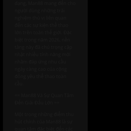
dạng, Man88 mang đến cho
người dùng những trải
nghiệm thú vị liên quan
đến các sự kiện thể thao
lớn trên toàn thế giới. Đặc
biệt trong năm 2026, nền
tảng này đã chú trọng cập
nhật nhiều tính năng mới
nhằm đáp ứng nhu cầu
ngày càng cao của cộng
đồng yêu thể thao toàn
cầu.
== Man88 Và Sự Quan Tâm
Đến Giải Đấu Lớn ==
Một trong những điểm thu
hút chính của Man88 là sự
quan tâm đặc biệt đến các