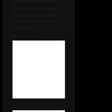
n
a
Email của bạn sẽ không
được hiển thị công khai.
v
Các trường bắt buộc được
đánh dấu
*
i
Bình luận
*
g
a
t
i
o
n
Tên
*