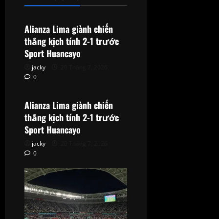
Dự Đoán Tỷ Số
Alianza Lima giành chiến
thắng kịch tính 2-1 trước
Sport Huancayo
jacky
20 Tháng 7, 2026
0
Dự Đoán Tỷ Số
Alianza Lima giành chiến
thắng kịch tính 2-1 trước
Sport Huancayo
jacky
20 Tháng 7, 2026
0