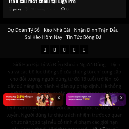
trận cầu một chiều tại Liga Pro
jacky
20 Tháng 7, 2026
0
Dự Đoán Tỷ Số
Kèo Nhà Cái
Nhận Định Trận Đấu
Soi Kèo Hôm Nay
Tin Tức Bóng Đá
Dự
Kèo
Nhận
Soi
Tin
Đoán
Nhà
Định
Kèo
Tức
= Giới Hạn Địa Lý Và Điều Khoản Người Dùng = Dịch
Tỷ
Cái
Trận
Hôm
Bóng
vụ và các bộ lọc thông số của chúng tôi chỉ cung cấp
Số
Đấu
Nay
Đá
cho đối tượng người dùng từ đủ 18 tuổi trở lên, có
đầy đủ năng lực hành vi dân sự pháp định. Hệ thống
nghiêm cấm việc truy cập, sao chép hoặc phát tán
x
x
thông tin này từ các quốc gia, vùng lãnh thổ áp đặt
lệnh cấm tuyệt đối đối với các hình thức cá cược trực
tuyến. Người dùng tự chịu trách nhiệm trước cơ quan
chức năng sở tại nếu cố tình vi phạm các giới hạn