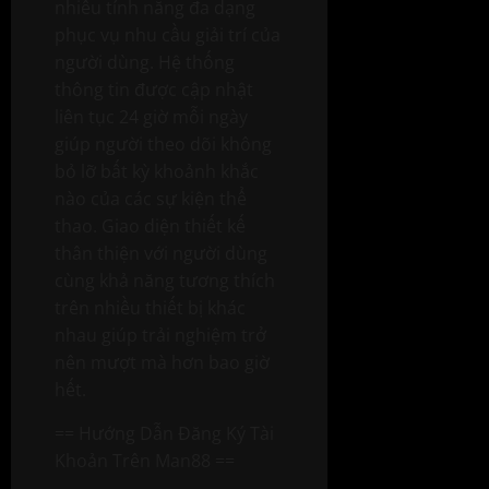
nhiều tính năng đa dạng
phục vụ nhu cầu giải trí của
người dùng. Hệ thống
thông tin được cập nhật
liên tục 24 giờ mỗi ngày
giúp người theo dõi không
bỏ lỡ bất kỳ khoảnh khắc
nào của các sự kiện thể
thao. Giao diện thiết kế
thân thiện với người dùng
cùng khả năng tương thích
trên nhiều thiết bị khác
nhau giúp trải nghiệm trở
nên mượt mà hơn bao giờ
hết.
== Hướng Dẫn Đăng Ký Tài
Khoản Trên Man88 ==