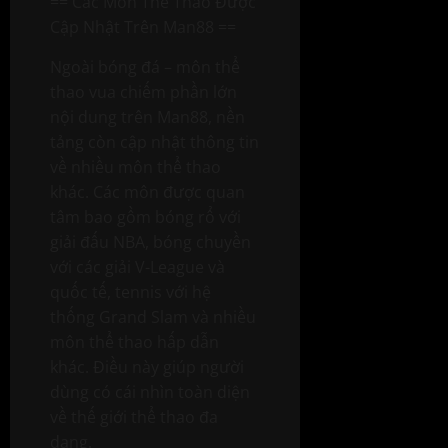
== Các Môn Thể Thao Được
Cập Nhật Trên Man88 ==
Ngoài bóng đá – môn thể
thao vua chiếm phần lớn
nội dung trên Man88, nền
tảng còn cập nhật thông tin
về nhiều môn thể thao
khác. Các môn được quan
tâm bao gồm bóng rổ với
giải đấu NBA, bóng chuyền
với các giải V-League và
quốc tế, tennis với hệ
thống Grand Slam và nhiều
môn thể thao hấp dẫn
khác. Điều này giúp người
dùng có cái nhìn toàn diện
về thế giới thể thao đa
dạng.