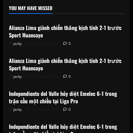
YOU MAY HAVE MISSED
Dự Đoán Tỷ Số
Alianza Lima giành chiến thắng kịch tính 2-1 trước
Sport Huancayo
jacky
20 Tháng 7, 2026
0
Dự Đoán Tỷ Số
Alianza Lima giành chiến thắng kịch tính 2-1 trước
Sport Huancayo
jacky
20 Tháng 7, 2026
0
Tin Tức Bóng Đá
Independiente del Valle hủy diệt Emelec 6-1 trong
trận cầu một chiều tại Liga Pro
jacky
20 Tháng 7, 2026
0
Tin Tức Bóng Đá
Independiente del Valle hủy diệt Emelec 6-1 trong