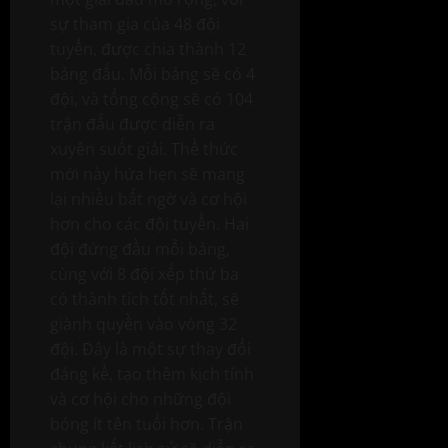
sự tham gia của 48 đội
tuyển, được chia thành 12
bảng đấu. Mỗi bảng sẽ có 4
đội, và tổng cộng sẽ có 104
trận đấu được diễn ra
xuyên suốt giải. Thể thức
mới này hứa hẹn sẽ mang
lại nhiều bất ngờ và cơ hội
hơn cho các đội tuyển. Hai
đội đứng đầu mỗi bảng,
cùng với 8 đội xếp thứ ba
có thành tích tốt nhất, sẽ
giành quyền vào vòng 32
đội. Đây là một sự thay đổi
đáng kể, tạo thêm kịch tính
và cơ hội cho những đội
bóng ít tên tuổi hơn. Trận