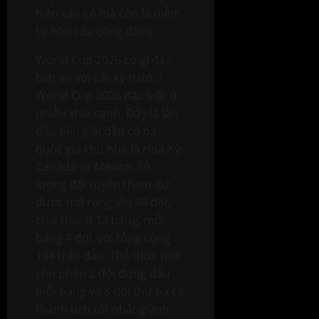
trên sân cỏ mà còn là niềm
tự hào của cộng đồng.
World Cup 2026 có gì đặc
biệt so với các kỳ trước?
World Cup 2026 đặc biệt ở
nhiều khía cạnh. Đây là lần
đầu tiên giải đấu có ba
quốc gia chủ nhà là Hoa Kỳ,
Canada và Mexico. Số
lượng đội tuyển tham dự
được mở rộng lên 48 đội,
chia thành 12 bảng, mỗi
bảng 4 đội, với tổng cộng
104 trận đấu. Thể thức mới
cho phép 2 đội đứng đầu
mỗi bảng và 8 đội thứ ba có
thành tích tốt nhất giành