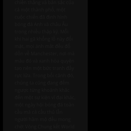
chiến thắng và bản sắc của
cả một thành phố, một
cuộc chiến đã định hình
bóng đá Anh và châu Âu
trong nhiều thập kỷ. Mỗi
khi hai gã khổng lồ này đối
mặt, mọi ánh mắt đều đổ
dồn về Manchester, nơi mà
màu đỏ và xanh hòa quyện
tạo nên một bức tranh đầy
rực lửa. Trong bối cảnh đó,
chúng ta cũng đang đếm
ngược từng khoảnh khắc
đến một sự kiện vĩ đại khác,
một ngày hội bóng đá toàn
cầu mà cả cầu thủ lẫn
người hâm mộ đều mong
chờ: Vòng Chung kết World