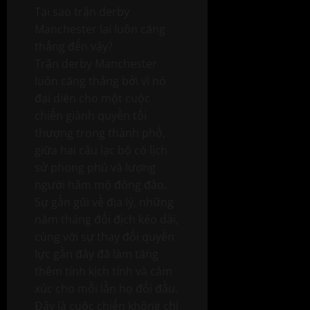
Tại sao trận derby
Manchester lại luôn căng
thẳng đến vậy?
Trận derby Manchester
luôn căng thẳng bởi vì nó
đại diện cho một cuộc
chiến giành quyền tối
thượng trong thành phố,
giữa hai câu lạc bộ có lịch
sử phong phú và lượng
người hâm mộ đông đảo.
Sự gần gũi về địa lý, những
năm tháng đối địch kéo dài,
cùng với sự thay đổi quyền
lực gần đây đã làm tăng
thêm tính kịch tính và cảm
xúc cho mỗi lần họ đối đầu.
Đây là cuộc chiến không chỉ