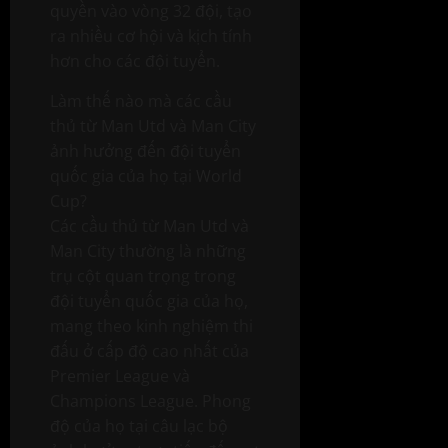
quyền vào vòng 32 đội, tạo
ra nhiều cơ hội và kịch tính
hơn cho các đội tuyển.
Làm thế nào mà các cầu
thủ từ Man Utd và Man City
ảnh hưởng đến đội tuyển
quốc gia của họ tại World
Cup?
Các cầu thủ từ Man Utd và
Man City thường là những
trụ cột quan trọng trong
đội tuyển quốc gia của họ,
mang theo kinh nghiệm thi
đấu ở cấp độ cao nhất của
Premier League và
Champions League. Phong
độ của họ tại câu lạc bộ