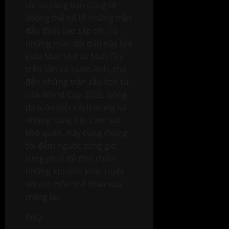
tôi tin rằng bạn cũng sẽ
không thể bỏ lỡ những trận
đấu đỉnh cao sắp tới. Từ
những màn đối đầu nảy lửa
giữa Man Utd và Man City
trên sân cỏ nước Anh, cho
đến những trận cầu lịch sử
của World Cup 2026, bóng
đá luôn biết cách mang lại
những cung bậc cảm xúc
khó quên. Hãy cùng chúng
tôi đếm ngược từng giờ,
từng phút để đón chào
những khoảnh khắc tuyệt
vời mà môn thể thao vua
mang lại.
FAQ: