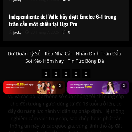
Tin Tức Bóng Đá
Independiente del Valle hủy diệt Emelec 6-1 trong
trận cầu một chiều tại Liga Pro
jacky
20 Tháng 7, 2026
0
Dự Đoán Tỷ Số
Kèo Nhà Cái
Nhận Định Trận Đấu
Soi Kèo Hôm Nay
Tin Tức Bóng Đá
Dự
Kèo
Nhận
Soi
Tin
Đoán
Nhà
Định
Kèo
Tức
x
x
= Giới Hạn Địa Lý Và Điều Khoản Người Dùng = Dịch
Tỷ
Cái
Trận
Hôm
Bóng
vụ và các bộ lọc thông số của chúng tôi chỉ cung cấp
Số
Đấu
Nay
Đá
cho đối tượng người dùng từ đủ 18 tuổi trở lên, có
đầy đủ năng lực hành vi dân sự pháp định. Hệ thống
nghiêm cấm việc truy cập, sao chép hoặc phát tán
thông tin này từ các quốc gia, vùng lãnh thổ áp đặt