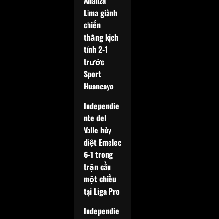
Alianza
Lima giành
chiến
thắng kịch
tính 2-1
trước
Sport
Huancayo
Independie
nte del
Valle hủy
diệt Emelec
6-1 trong
trận cầu
một chiều
tại Liga Pro
Independie