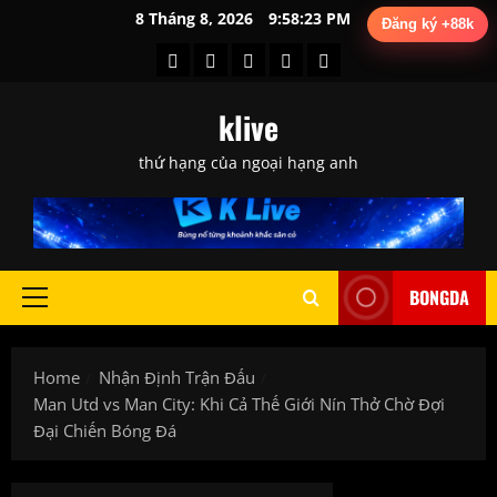
Skip
8 Tháng 8, 2026
9:58:24 PM
Đăng ký +88k
to
Dự
Kèo
Nhận
Soi
Tin
content
Đoán
Nhà
Định
Kèo
Tức
klive
Tỷ
Cái
Trận
Hôm
Bóng
Số
Đấu
Nay
Đá
thứ hạng của ngoại hạng anh
BONGDA
Primary
Menu
Home
Nhận Định Trận Đấu
Man Utd vs Man City: Khi Cả Thế Giới Nín Thở Chờ Đợi
Đại Chiến Bóng Đá