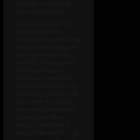
Cup 2026, chỉ còn đúng 1
ngày nữa sẽ khai mạc.
Trở lại với cuộc thư hùng
giữa Quỷ Đỏ và The
Citizens, chúng ta đã chứng
kiến bao nhiêu thăng trầm,
bao nhiêu khoảnh khắc
kinh điển. Từ những năm
tháng huy hoàng của
Manchester United dưới
thời Sir Alex Ferguson, nơi
họ thống trị gần như tuyệt
đối, cho đến sự trỗi dậy
mạnh mẽ của Manchester
City với nguồn đầu tư
khổng lồ và một triết lý
bóng đá hiện đại, tấn công