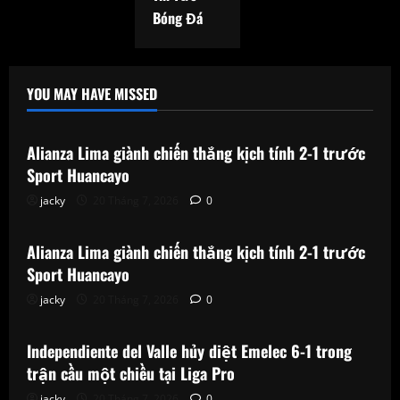
Bóng Đá
YOU MAY HAVE MISSED
Dự Đoán Tỷ Số
Alianza Lima giành chiến thắng kịch tính 2-1 trước
Sport Huancayo
jacky
20 Tháng 7, 2026
0
Dự Đoán Tỷ Số
Alianza Lima giành chiến thắng kịch tính 2-1 trước
Sport Huancayo
jacky
20 Tháng 7, 2026
0
Tin Tức Bóng Đá
Independiente del Valle hủy diệt Emelec 6-1 trong
trận cầu một chiều tại Liga Pro
jacky
20 Tháng 7, 2026
0