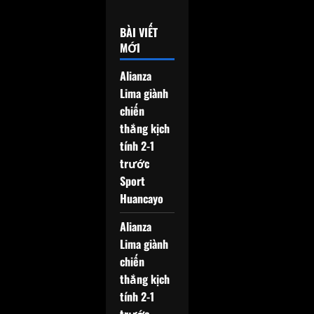
BÀI VIẾT
MỚI
Alianza
Lima giành
chiến
thắng kịch
tính 2-1
trước
Sport
Huancayo
Alianza
Lima giành
chiến
thắng kịch
tính 2-1