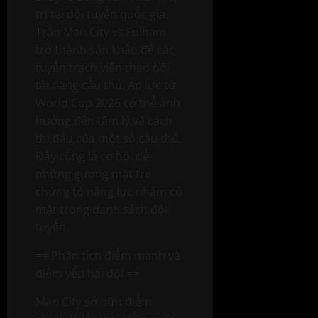
trí tại đội tuyển quốc gia.
Trận Man City vs Fulham
trở thành sân khấu để các
tuyển trạch viên theo dõi
tài năng cầu thủ. Áp lực từ
World Cup 2026 có thể ảnh
hưởng đến tâm lý và cách
thi đấu của một số cầu thủ.
Đây cũng là cơ hội để
những gương mặt trẻ
chứng tỏ năng lực nhằm có
mặt trong danh sách đội
tuyển.
== Phân tích điểm mạnh và
điểm yếu hai đội ==
Man City sở hữu điểm