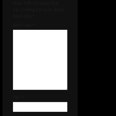
được hiển thị công khai.
v
Các trường bắt buộc được
đánh dấu
*
i
Bình luận
*
g
a
t
i
o
n
Tên
*