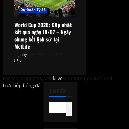
Dự Đoán Tỷ Số
World Cup 2026: Cập nhật
kết quả ngày 19/07 – Ngày
chung kết lịch sử tại
MetLife
jacky
19 Tháng 7, 2026
0
For more updates, visit
klive
For more updates, visit
trực tiếp bóng đá
TÌM KIẾM
Tìm
kiếm