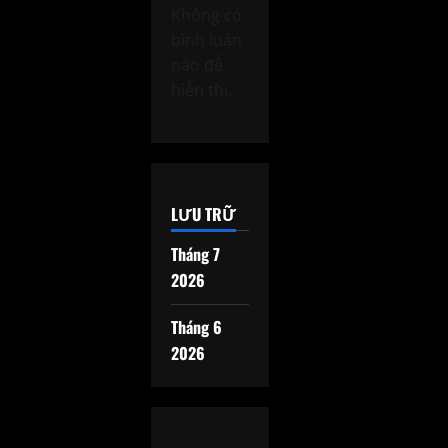
Không có
bình luận
nào để
hiển thị.
LƯU TRỮ
Tháng 7
2026
Tháng 6
2026