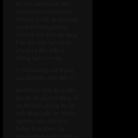
đội chủ sân Etihad. Bên
phía Fulham, Aleksandar
Mitrovic là mối đe dọa thực
sự với khả năng không
chiến và dứt điểm đa dạng.
Trận đấu hứa hẹn nhiều
pha bóng đẹp mắt từ
những ngôi sao này.
== Ảnh hưởng của World
Cup 2026 đến trận đấu ==
World Cup 2026 đang đến
gần và các cầu thủ đang nỗ
lực thể hiện phong độ tốt
nhất để ghi dấu ấn. Nhiều
ngôi sao Man City như
Ruben Dias, Kevin De
Bruyne đang cạnh tranh vị