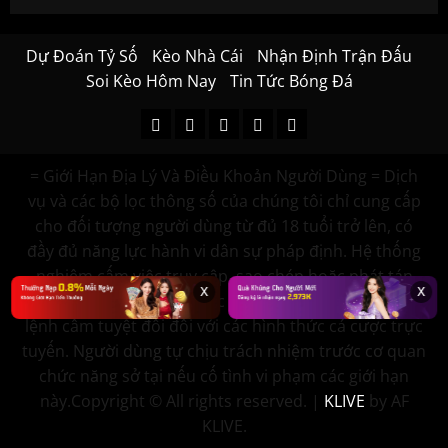
Dự Đoán Tỷ Số
Kèo Nhà Cái
Nhận Định Trận Đấu
Soi Kèo Hôm Nay
Tin Tức Bóng Đá
Dự
Kèo
Nhận
Soi
Tin
Đoán
Nhà
Định
Kèo
Tức
= Giới Hạn Địa Lý Và Điều Khoản Người Dùng = Dịch
Tỷ
Cái
Trận
Hôm
Bóng
vụ và các bộ lọc thông số của chúng tôi chỉ cung cấp
Số
Đấu
Nay
Đá
cho đối tượng người dùng từ đủ 18 tuổi trở lên, có
đầy đủ năng lực hành vi dân sự pháp định. Hệ thống
nghiêm cấm việc truy cập, sao chép hoặc phát tán
x
x
thông tin này từ các quốc gia, vùng lãnh thổ áp đặt
lệnh cấm tuyệt đối đối với các hình thức cá cược trực
tuyến. Người dùng tự chịu trách nhiệm trước cơ quan
chức năng sở tại nếu cố tình vi phạm các giới hạn
này.Copyright © All rights reserved.
|
KLIVE
by AF
KLIVE.