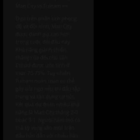
Man City vs Fulham ==
Dựa trên phân tích phong
độ và đội hình, Man City
được đánh giá cao hơn
trong cuộc đối đầu này.
Khả năng giành chiến
thắng của đội chủ sân
Etihad được ước tính ở
mức 70-75%. Tuy nhiên,
Fulham hoàn toàn có thể
gây bất ngờ nếu thi đấu tập
trung và tận dụng cơ hội.
Kết quả dự đoán nhiều khả
năng là Man City thắng 2-0
hoặc 3-1. Người hâm mộ có
thể kỳ vọng vào một trận
đấu hấp dẫn với nhiều bàn