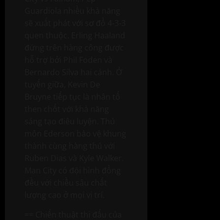
Guardiola nhiều khả năng
sẽ xuất phát với sơ đồ 4-3-3
quen thuộc. Erling Haaland
đứng trên hàng công được
hỗ trợ bởi Phil Foden và
Bernardo Silva hai cánh. Ở
tuyến giữa, Kevin De
Bruyne tiếp tục là nhân tố
then chốt với khả năng
sáng tạo điêu luyện. Thủ
môn Ederson bảo vệ khung
thành cùng hàng thủ với
Ruben Dias và Kyle Walker.
Man City có đội hình đồng
đều với chiều sâu chất
lượng cao ở mọi vị trí.
== Chiến thuật thi đấu của