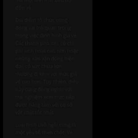
dồn về.
Địa điểm tổ chức cũng
đóng vai trò quan trọng
trong việc định hình giá vé.
Các thành phố lớn, có chi
phí sinh hoạt cao hơn hoặc
những sân vận động hiện
đại, có sức chứa lớn
thường đi kèm với mức giá
vé cao hơn. Tuy nhiên, điều
này cũng đồng nghĩa với
trải nghiệm xem trực tiếp
được nâng tầm với cơ sở
vật chất tốt nhất.
Loại hình chỗ ngồi cũng là
một yếu tố then chốt. Vé