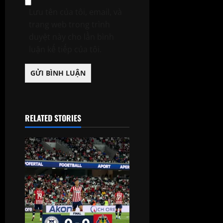
Lưu tên của tôi, email, và
trang web trong trình
duyệt này cho lần bình
luận kế tiếp của tôi.
RELATED STORIES