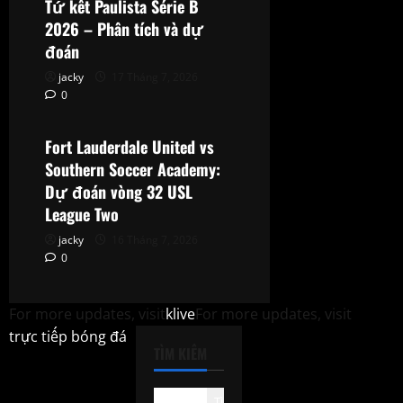
Tứ kết Paulista Série B
2026 – Phân tích và dự
đoán
jacky
17 Tháng 7, 2026
0
Kèo Nhà Cái
Fort Lauderdale United vs
Southern Soccer Academy:
Dự đoán vòng 32 USL
League Two
jacky
16 Tháng 7, 2026
0
For more updates, visit
klive
For more updates, visit
trực tiếp bóng đá
TÌM KIẾM
Tìm