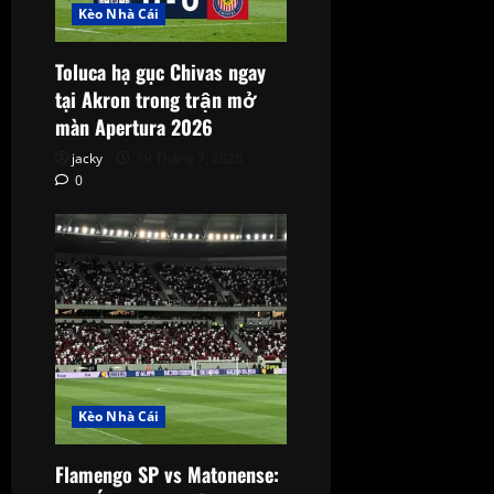
Kèo Nhà Cái
Toluca hạ gục Chivas ngay
tại Akron trong trận mở
màn Apertura 2026
jacky
19 Tháng 7, 2026
0
Kèo Nhà Cái
Flamengo SP vs Matonense: