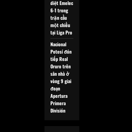
diệt Emelec
6-1 trong
trận cầu
một chiều
tại Liga Pro
Nacional
Potosí đón
tiếp Real
Oruro trên
sân nhà ở
vòng 9 giai
đoạn
Apertura
Primera
División