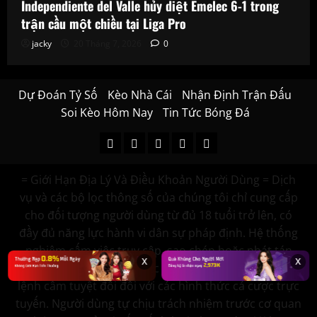
Independiente del Valle hủy diệt Emelec 6-1 trong
trận cầu một chiều tại Liga Pro
jacky
20 Tháng 7, 2026
0
Dự Đoán Tỷ Số
Kèo Nhà Cái
Nhận Định Trận Đấu
Soi Kèo Hôm Nay
Tin Tức Bóng Đá
Dự
Kèo
Nhận
Soi
Tin
Đoán
Nhà
Định
Kèo
Tức
= Giới Hạn Địa Lý Và Điều Khoản Người Dùng = Dịch
Tỷ
Cái
Trận
Hôm
Bóng
vụ và các bộ lọc thông số của chúng tôi chỉ cung cấp
Số
Đấu
Nay
Đá
cho đối tượng người dùng từ đủ 18 tuổi trở lên, có
đầy đủ năng lực hành vi dân sự pháp định. Hệ thống
nghiêm cấm việc truy cập, sao chép hoặc phát tán
x
x
thông tin này từ các quốc gia, vùng lãnh thổ áp đặt
lệnh cấm tuyệt đối đối với các hình thức cá cược trực
tuyến. Người dùng tự chịu trách nhiệm trước cơ quan