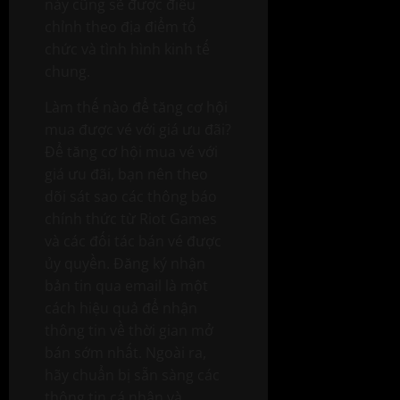
này cũng sẽ được điều
chỉnh theo địa điểm tổ
chức và tình hình kinh tế
chung.
Làm thế nào để tăng cơ hội
mua được vé với giá ưu đãi?
Để tăng cơ hội mua vé với
giá ưu đãi, bạn nên theo
dõi sát sao các thông báo
chính thức từ Riot Games
và các đối tác bán vé được
ủy quyền. Đăng ký nhận
bản tin qua email là một
cách hiệu quả để nhận
thông tin về thời gian mở
bán sớm nhất. Ngoài ra,
hãy chuẩn bị sẵn sàng các
thông tin cá nhân và