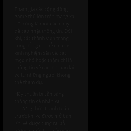
Tham gia các cộng đồng
game thủ lớn trên mạng xã
hội cũng là một cách hay
để cập nhật thông tin. Đôi
khi, các thành viên trong
cộng đồng có thể chia sẻ
kinh nghiệm săn vé, các
mẹo nhỏ hoặc thậm chí là
thông tin về các đợt bán lại
vé từ những người không
thể tham dự.
Hãy chuẩn bị sẵn sàng
thông tin cá nhân và
phương thức thanh toán
trước khi vé được mở bán.
Khi vé được tung ra, số
lượng người truy cập vào