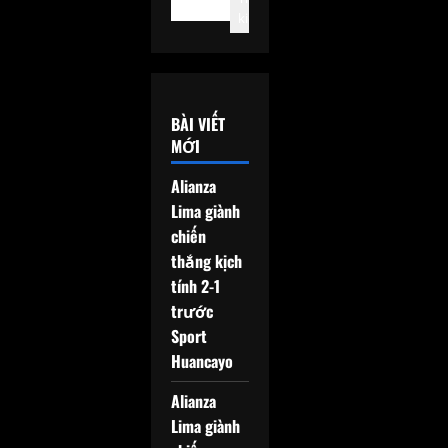
kiếm
BÀI VIẾT
MỚI
Alianza
Lima giành
chiến
thắng kịch
tính 2-1
trước
Sport
Huancayo
Alianza
Lima giành