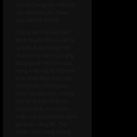
Giá Vé Chung Kết Thế Giới
Liên Minh Huyền Thoại:
Mẹo Săn Vé Giá Tốt
Chung Kết Thế Giới Liên
Minh Huyền Thoại luôn là
sự kiện được mong chờ
nhất trong năm của cộng
đồng game thủ toàn cầu.
Hàng triệu người hâm mộ
khao khát được trực tiếp
chứng kiến những màn
tranh tài đỉnh cao, những
pha xử lý mãn nhãn và
khoảnh khắc lịch sử khi
chiếc cúp Summoner danh
giá được nâng lên. Tuy
nhiên, một trong những