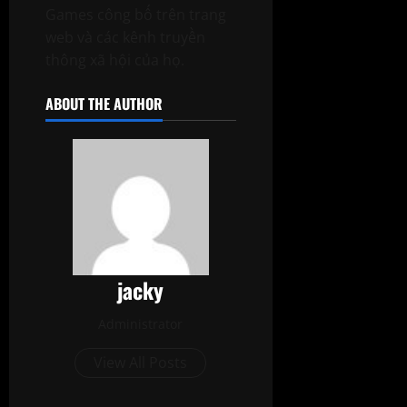
Games công bố trên trang
web và các kênh truyền
thông xã hội của họ.
ABOUT THE AUTHOR
jacky
Administrator
View All Posts