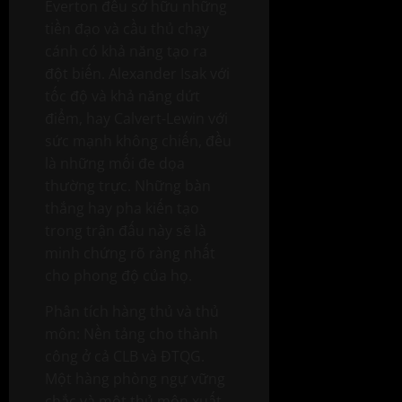
Everton đều sở hữu những
tiền đạo và cầu thủ chạy
cánh có khả năng tạo ra
đột biến. Alexander Isak với
tốc độ và khả năng dứt
điểm, hay Calvert-Lewin với
sức mạnh không chiến, đều
là những mối đe dọa
thường trực. Những bàn
thắng hay pha kiến tạo
trong trận đấu này sẽ là
minh chứng rõ ràng nhất
cho phong độ của họ.
Phân tích hàng thủ và thủ
môn: Nền tảng cho thành
công ở cả CLB và ĐTQG.
Một hàng phòng ngự vững
chắc và một thủ môn xuất