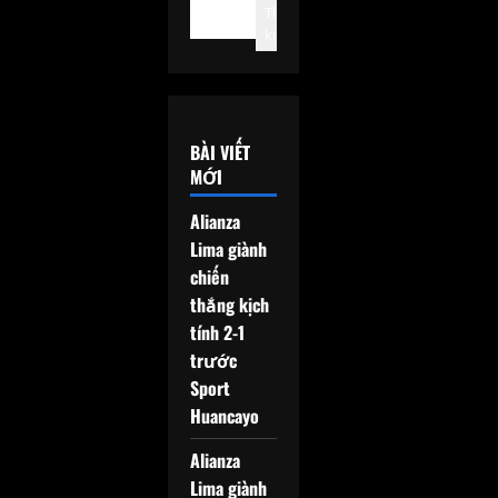
Tìm
kiếm
BÀI VIẾT
MỚI
Alianza
Lima giành
chiến
thắng kịch
tính 2-1
trước
Sport
Huancayo
Alianza
Lima giành