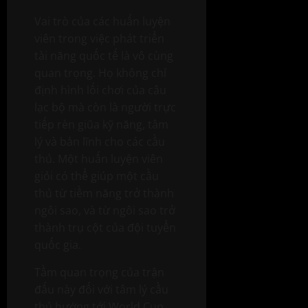
Vai trò của các huấn luyện
viên trong việc phát triển
tài năng quốc tế là vô cùng
quan trọng. Họ không chỉ
định hình lối chơi của câu
lạc bộ mà còn là người trực
tiếp rèn giũa kỹ năng, tâm
lý và bản lĩnh cho các cầu
thủ. Một huấn luyện viên
giỏi có thể giúp một cầu
thủ từ tiềm năng trở thành
ngôi sao, và từ ngôi sao trở
thành trụ cột của đội tuyển
quốc gia.
Tầm quan trọng của trận
đấu này đối với tâm lý cầu
thủ hướng tới World Cup