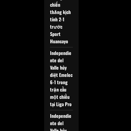
chiến
thắng kịch
tính 2-1
trước
Sport
Huancayo
Independie
nte del
Valle hủy
diệt Emelec
6-1 trong
trận cầu
một chiều
tại Liga Pro
Independie
nte del
Valle hủy