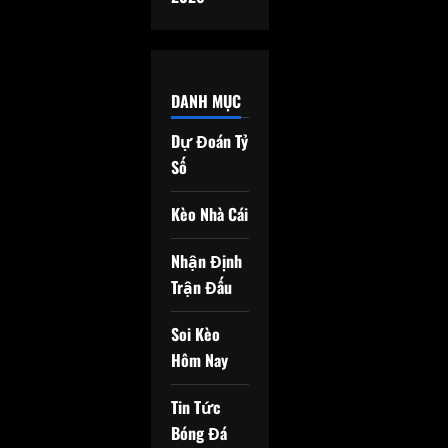
DANH MỤC
Dự Đoán Tỷ
Số
Kèo Nhà Cái
Nhận Định
Trận Đấu
Soi Kèo
Hôm Nay
Tin Tức
Bóng Đá