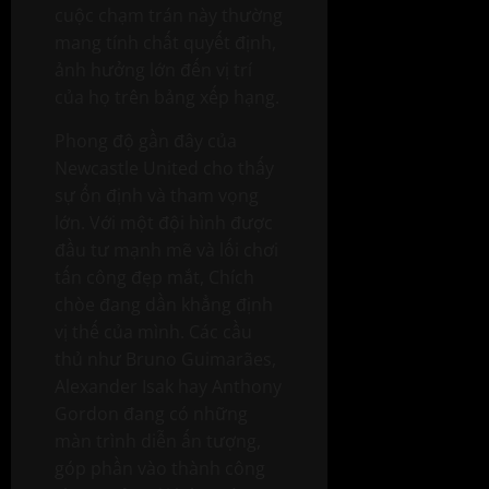
cuộc chạm trán này thường
mang tính chất quyết định,
ảnh hưởng lớn đến vị trí
của họ trên bảng xếp hạng.
Phong độ gần đây của
Newcastle United cho thấy
sự ổn định và tham vọng
lớn. Với một đội hình được
đầu tư mạnh mẽ và lối chơi
tấn công đẹp mắt, Chích
chòe đang dần khẳng định
vị thế của mình. Các cầu
thủ như Bruno Guimarães,
Alexander Isak hay Anthony
Gordon đang có những
màn trình diễn ấn tượng,
góp phần vào thành công