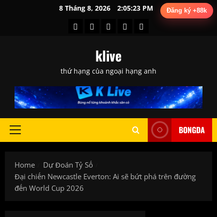
Skip
8 Tháng 8, 2026
2:05:23 PM
Đăng ký +88k
to
Dự
Kèo
Nhận
Soi
Tin
content
Đoán
Nhà
Định
Kèo
Tức
klive
Tỷ
Cái
Trận
Hôm
Bóng
Số
Đấu
Nay
Đá
thứ hạng của ngoại hạng anh
BONGDA
Primary
Menu
Home
Dự Đoán Tỷ Số
Đại chiến Newcastle Everton: Ai sẽ bứt phá trên đường
đến World Cup 2026