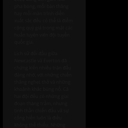
pha bóng, mỗi bàn thắng
hay mỗi màn trình diễn
xuất sắc đều có thể là điểm
cộng quý giá trong mắt các
huấn luyện viên đội tuyển
quốc gia.
Lịch sử đối đầu giữa
Newcastle và Everton đã
chứng kiến nhiều trận đấu
đáng nhớ, với những chiến
thắng nghẹt thở và những
khoảnh khắc bùng nổ. Cả
hai đội đều có những giai
đoạn thăng trầm, nhưng
tinh thần chiến đấu và sự
cống hiến luôn là điều
không thể thiếu. Những