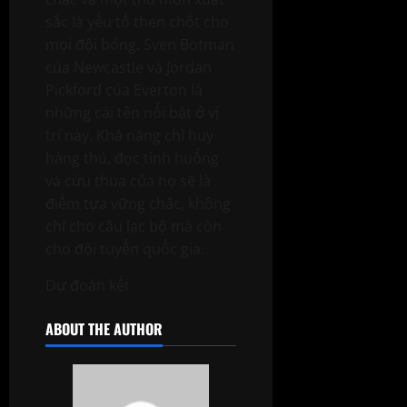
sắc là yếu tố then chốt cho
mọi đội bóng. Sven Botman
của Newcastle và Jordan
Pickford của Everton là
những cái tên nổi bật ở vị
trí này. Khả năng chỉ huy
hàng thủ, đọc tình huống
và cứu thua của họ sẽ là
điểm tựa vững chắc, không
chỉ cho câu lạc bộ mà còn
cho đội tuyển quốc gia.
Dự đoán kết
ABOUT THE AUTHOR