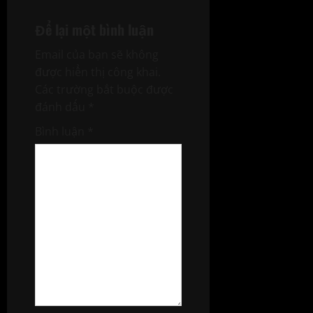
a
Để lại một bình luận
v
Email của bạn sẽ không
được hiển thị công khai.
i
Các trường bắt buộc được
g
đánh dấu
*
Bình luận
*
a
t
i
o
n