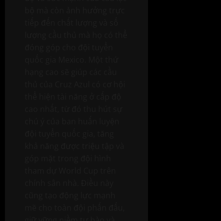
bộ mà còn ảnh hưởng trực
tiếp đến chất lượng và số
lượng cầu thủ mà họ có thể
đóng góp cho đội tuyển
quốc gia Mexico. Một thứ
hạng cao sẽ giúp các cầu
thủ của Cruz Azul có cơ hội
thể hiện tài năng ở cấp độ
cao nhất, từ đó thu hút sự
chú ý của ban huấn luyện
đội tuyển quốc gia, tăng
khả năng được triệu tập và
góp mặt trong đội hình
tham dự World Cup trên
chính sân nhà. Điều này
cũng tạo động lực mạnh
mẽ cho toàn đội phấn đấu,
giữ vững niềm tự hào và