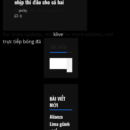
nhịp thi đấu cho cả hai
jacky
16 Tháng 7, 2026
0
For more updates, visit
klive
For more updates, visit
trực tiếp bóng đá
TÌM KIẾM
Tìm
kiếm
BÀI VIẾT
MỚI
Alianza
Lima giành