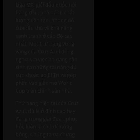
Liga MX, giải đấu quốc nội
hàng đầu, phản ánh chất
lượng đào tạo, phong độ
của cầu thủ và khả năng
cạnh tranh ở cấp độ cao
nhất. Một thứ hạng vững
vàng của Cruz Azul đồng
nghĩa với việc họ đang sản
sinh ra những tài năng đủ
sức khoác áo El Tri và góp
phần vào giấc mơ World
Cup trên chính sân nhà.
Thứ hạng hiện tại của Cruz
Azul, dù là ở đỉnh cao hay
đang trong giai đoạn phục
hồi, luôn là chủ đề nóng
bỏng. Chúng ta đã chứng