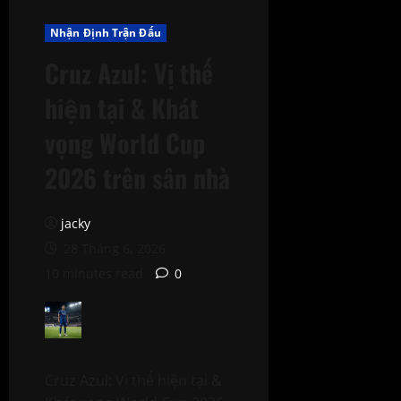
Nhận Định Trận Đấu
Cruz Azul: Vị thế
hiện tại & Khát
vọng World Cup
2026 trên sân nhà
jacky
28 Tháng 6, 2026
10 minutes read
0
Cruz Azul: Vị thế hiện tại &