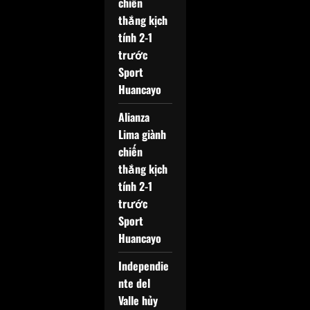
chiến
thắng kịch
tính 2-1
trước
Sport
Huancayo
Alianza
Lima giành
chiến
thắng kịch
tính 2-1
trước
Sport
Huancayo
Independie
nte del
Valle hủy