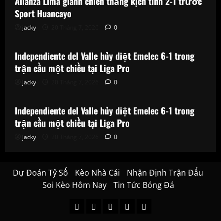
Alianza Lima giành chiến thắng kịch tính 2-1 trước
Sport Huancayo
jacky
20 Tháng 7, 2026
0
Tin Tức Bóng Đá
Independiente del Valle hủy diệt Emelec 6-1 trong
trận cầu một chiều tại Liga Pro
jacky
20 Tháng 7, 2026
0
Tin Tức Bóng Đá
Independiente del Valle hủy diệt Emelec 6-1 trong
trận cầu một chiều tại Liga Pro
jacky
20 Tháng 7, 2026
0
Dự Đoán Tỷ Số
Kèo Nhà Cái
Nhận Định Trận Đấu
Soi Kèo Hôm Nay
Tin Tức Bóng Đá
Dự
Kèo
Nhận
Soi
Tin
Đoán
Nhà
Định
Kèo
Tức