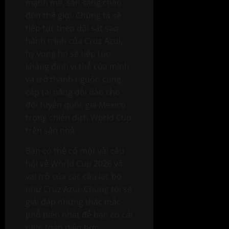
mạnh mẽ, sẵn sàng chào
đón thế giới. Chúng ta sẽ
tiếp tục theo dõi sát sao
hành trình của Cruz Azul,
hy vọng họ sẽ tiếp tục
khẳng định vị thế của mình
và trở thành nguồn cung
cấp tài năng dồi dào cho
đội tuyển quốc gia Mexico
trong chiến dịch World Cup
trên sân nhà.
Bạn có thể có một vài câu
hỏi về World Cup 2026 và
vai trò của các câu lạc bộ
như Cruz Azul. Chúng tôi sẽ
giải đáp những thắc mắc
phổ biến nhất để bạn có cái
nhìn toàn diện hơn.