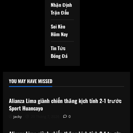
Nhận Định
Trận Đấu
Soi Kèo
Hôm Nay
Tin Tức
Bóng Đá
YOU MAY HAVE MISSED
Dự Đoán Tỷ Số
Alianza Lima giành chiến thắng kịch tính 2-1 trước
Sport Huancayo
jacky
20 Tháng 7, 2026
0
Dự Đoán Tỷ Số