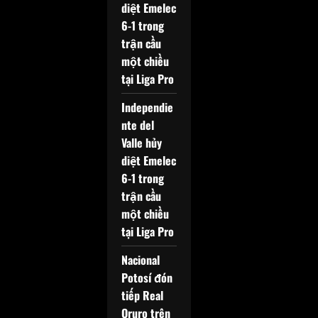
diệt Emelec
6-1 trong
trận cầu
một chiều
tại Liga Pro
Independie
nte del
Valle hủy
diệt Emelec
6-1 trong
trận cầu
một chiều
tại Liga Pro
Nacional
Potosí đón
tiếp Real
Oruro trên