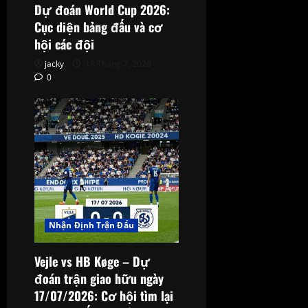
Dự đoán World Cup 2026:
Cục diện bảng đấu và cơ
hội các đội
jacky
18 Tháng 7, 2026
0
Nhận Định Trận Đấu
Vejle vs HB Køge – Dự
đoán trận giao hữu ngày
17/07/2026: Cơ hội tìm lại