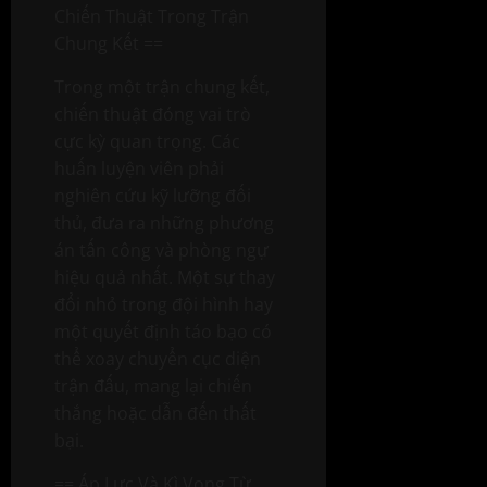
Chiến Thuật Trong Trận
Chung Kết ==
Trong một trận chung kết,
chiến thuật đóng vai trò
cực kỳ quan trọng. Các
huấn luyện viên phải
nghiên cứu kỹ lưỡng đối
thủ, đưa ra những phương
án tấn công và phòng ngự
hiệu quả nhất. Một sự thay
đổi nhỏ trong đội hình hay
một quyết định táo bạo có
thể xoay chuyển cục diện
trận đấu, mang lại chiến
thắng hoặc dẫn đến thất
bại.
== Áp Lực Và Kì Vọng Từ