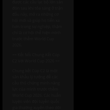
được các câu lạc bộ lớn săn
đón sau khi tỏa sáng ở trận
đấu này, mở ra những cơ
hội mới và giúp họ tiến xa
hơn trong sự nghiệp, thậm
chí là cơ hội thể hiện mình
trước thềm World Cup
2026.
== Kết Nối Chung Kết Cúp
C2 Với World Cup 2026 ==
Chung kết Cúp C2 là một
sân khấu lý tưởng để các
cầu thủ chứng minh năng
lực của mình trước thềm
World Cup 2026. Các huấn
luyện viên đội tuyển quốc
gia thường xuyên theo dõi