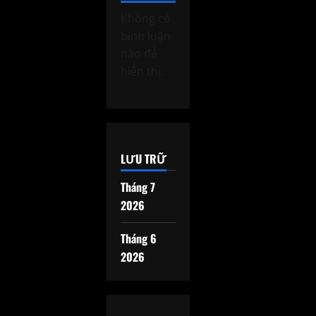
Không có
bình luận
nào để
hiển thị.
LƯU TRỮ
Tháng 7
2026
Tháng 6
2026