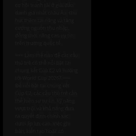
cơ hội tranh tài ở giải đấu
danh giá nhất châu Âu, thu
hút thêm tài năng và tăng
cường nguồn thu nhập,
đồng thời nâng cao uy tín
trên trường quốc tế.
=== Làm thế nào để các cầu
thủ trẻ có thể nổi bật tại
chung kết Cúp C2 và hướng
tới World Cup 2026? ===
Để nổi bật tại chung kết
Cúp C2, các cầu thủ trẻ cần
thể hiện sự tự tin, kỹ năng
vượt trội và khả năng đưa
ra quyết định chính xác
dưới áp lực cao. Việc ghi
bàn, kiến tạo hoặc có