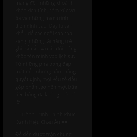
mang đến những khoảnh
khắc kịch tính, cảm xúc vỡ
òa và những màn trình
diễn đỉnh cao. Đây là sân
khấu để các ngôi sao tỏa
sáng, những tài năng trẻ
ghi dấu ấn và các đội bóng
khắc tên mình vào lịch sử.
Từ những pha bóng đẹp
mắt đến những bàn thắng
quyết định, mọi yếu tố đều
góp phần tạo nên một bữa
tiệc bóng đá không thể bỏ
lỡ.
== Hành Trình Chinh Phục
Danh Hiệu Châu Âu ==
Để đến được trận chung