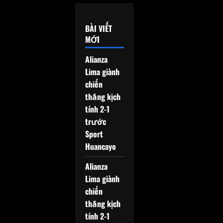
BÀI VIẾT
MỚI
Alianza
Lima giành
chiến
thắng kịch
tính 2-1
trước
Sport
Huancayo
Alianza
Lima giành
chiến
thắng kịch
tính 2-1