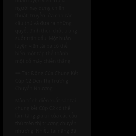
huấn luyện viên. Họ là
người xây dựng chiến
thuật, truyền lửa cho các
cầu thủ và đưa ra những
quyết định then chốt trong
suốt trận đấu. Một huấn
luyện viên tài ba có thể
biến một tập thể thành
một cỗ máy chiến thắng.
== Tác Động Của Chung Kết
Cúp C2 Đến Thị Trường
Chuyển Nhượng ==
Màn trình diễn xuất sắc tại
chung kết Cúp C2 có thể
làm tăng giá trị của các cầu
thủ trên thị trường chuyển
nhượng. Nhiều tài năng đã