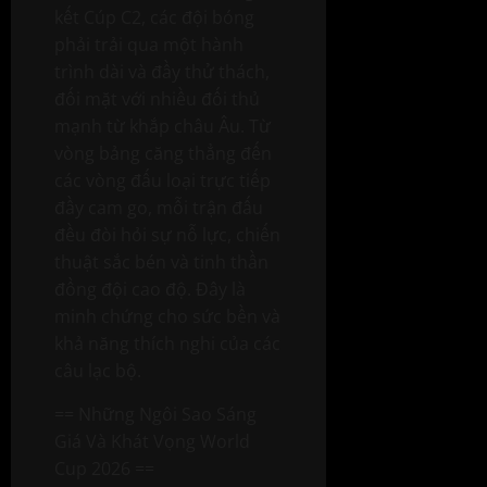
kết Cúp C2, các đội bóng
phải trải qua một hành
trình dài và đầy thử thách,
đối mặt với nhiều đối thủ
mạnh từ khắp châu Âu. Từ
vòng bảng căng thẳng đến
các vòng đấu loại trực tiếp
đầy cam go, mỗi trận đấu
đều đòi hỏi sự nỗ lực, chiến
thuật sắc bén và tinh thần
đồng đội cao độ. Đây là
minh chứng cho sức bền và
khả năng thích nghi của các
câu lạc bộ.
== Những Ngôi Sao Sáng
Giá Và Khát Vọng World
Cup 2026 ==