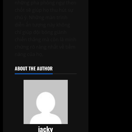
những pha phòng ngự then
chốt sẽ giúp họ thu hút sự
chú ý. Những màn trình
diễn ấn tượng này không
chỉ giúp đội bóng giành
chiến thắng mà còn là minh
chứng rõ ràng nhất về tiềm
năng của họ,
ABOUT THE AUTHOR
jacky