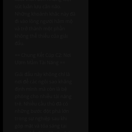
sút luân lưu cân não.
Những khoảnh khắc này đã
đi vào lòng người hâm mộ
và trở thành một phần
không thể thiếu của giải
đấu.
== Chung Kết Cúp C2: Nơi
Ươm Mầm Tài Năng ==
Giải đấu này không chỉ là
nơi để các ngôi sao khẳng
định mình mà còn là bệ
phóng cho nhiều tài năng
trẻ. Nhiều cầu thủ đã có
những bước đột phá lớn
trong sự nghiệp sau khi
góp mặt và tỏa sáng tại