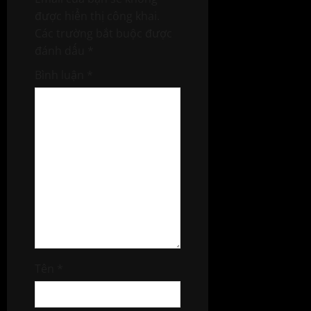
g
được hiển thị công khai.
Các trường bắt buộc được
a
đánh dấu
*
t
Bình luận
*
i
o
n
Tên
*