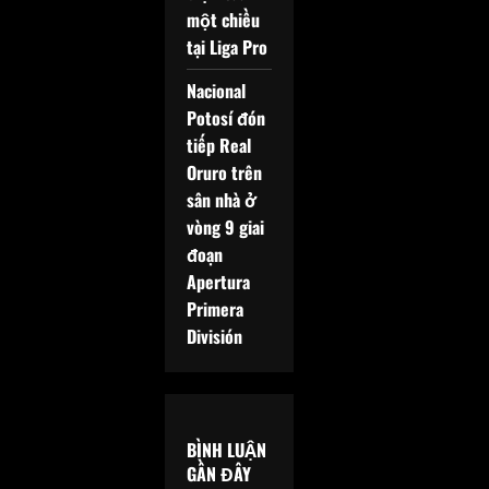
một chiều
tại Liga Pro
Nacional
Potosí đón
tiếp Real
Oruro trên
sân nhà ở
vòng 9 giai
đoạn
Apertura
Primera
División
BÌNH LUẬN
GẦN ĐÂY