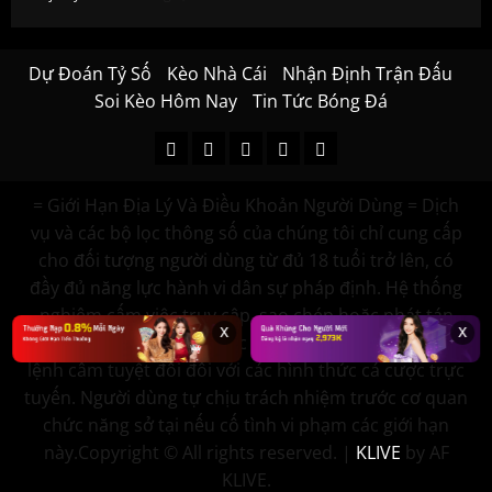
Dự Đoán Tỷ Số
Kèo Nhà Cái
Nhận Định Trận Đấu
Soi Kèo Hôm Nay
Tin Tức Bóng Đá
Dự
Kèo
Nhận
Soi
Tin
Đoán
Nhà
Định
Kèo
Tức
= Giới Hạn Địa Lý Và Điều Khoản Người Dùng = Dịch
Tỷ
Cái
Trận
Hôm
Bóng
vụ và các bộ lọc thông số của chúng tôi chỉ cung cấp
Số
Đấu
Nay
Đá
cho đối tượng người dùng từ đủ 18 tuổi trở lên, có
đầy đủ năng lực hành vi dân sự pháp định. Hệ thống
nghiêm cấm việc truy cập, sao chép hoặc phát tán
x
x
thông tin này từ các quốc gia, vùng lãnh thổ áp đặt
lệnh cấm tuyệt đối đối với các hình thức cá cược trực
tuyến. Người dùng tự chịu trách nhiệm trước cơ quan
chức năng sở tại nếu cố tình vi phạm các giới hạn
này.Copyright © All rights reserved.
|
KLIVE
by AF
KLIVE.