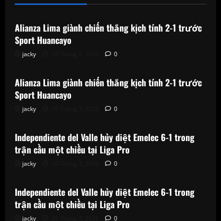
Dự Đoán Tỷ Số
Alianza Lima giành chiến thắng kịch tính 2-1 trước
Sport Huancayo
jacky
20 Tháng 7, 2026
0
Dự Đoán Tỷ Số
Alianza Lima giành chiến thắng kịch tính 2-1 trước
Sport Huancayo
jacky
20 Tháng 7, 2026
0
Tin Tức Bóng Đá
Independiente del Valle hủy diệt Emelec 6-1 trong
trận cầu một chiều tại Liga Pro
jacky
20 Tháng 7, 2026
0
Tin Tức Bóng Đá
Independiente del Valle hủy diệt Emelec 6-1 trong
trận cầu một chiều tại Liga Pro
jacky
20 Tháng 7, 2026
0