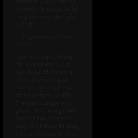
chung kết Cúp C2, thu hút
sự chú ý của các câu lạc bộ
hàng đầu và các đội tuyển
quốc gia.
== Ý Nghĩa Của Danh Hiệu
Cúp C2 ==
Danh hiệu Cúp C2 không
chỉ mang lại vinh quang
cho câu lạc bộ mà còn là
niềm tự hào cho người
hâm mộ. Nó cũng mở ra
cánh cửa tham dự UEFA
Champions League mùa
giải tiếp theo, một giải đấu
danh giá hơn, đồng thời
củng cố vị thế của đội bóng
trên bản đồ bóng đá châu