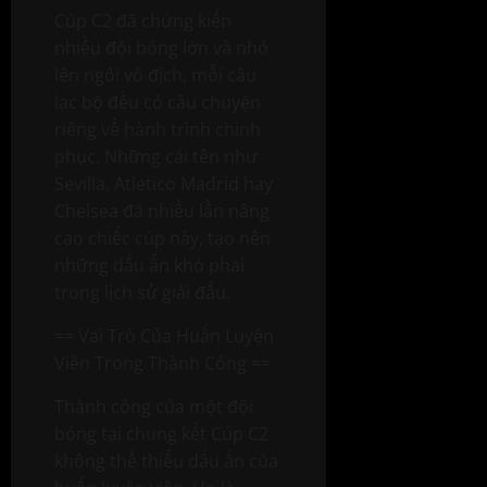
Cúp C2 đã chứng kiến
nhiều đội bóng lớn và nhỏ
lên ngôi vô địch, mỗi câu
lạc bộ đều có câu chuyện
riêng về hành trình chinh
phục. Những cái tên như
Sevilla, Atletico Madrid hay
Chelsea đã nhiều lần nâng
cao chiếc cúp này, tạo nên
những dấu ấn khó phai
trong lịch sử giải đấu.
== Vai Trò Của Huấn Luyện
Viên Trong Thành Công ==
Thành công của một đội
bóng tại chung kết Cúp C2
không thể thiếu dấu ấn của