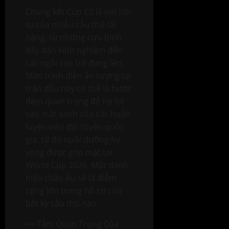
Chung kết Cúp C2 là nơi hội
tụ của nhiều cầu thủ tài
năng, từ những cựu binh
dày dặn kinh nghiệm đến
các ngôi sao trẻ đang lên.
Màn trình diễn ấn tượng tại
trận đấu này có thể là bước
đệm quan trọng để họ lọt
vào mắt xanh của các huấn
luyện viên đội tuyển quốc
gia, từ đó nuôi dưỡng hy
vọng được góp mặt tại
World Cup 2026. Một danh
hiệu châu Âu sẽ là điểm
cộng lớn trong hồ sơ của
bất kỳ cầu thủ nào.
== Tầm Quan Trọng Của