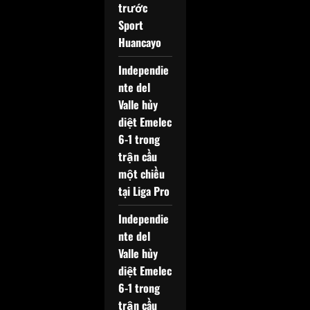
trước
Sport
Huancayo
Independie
nte del
Valle hủy
diệt Emelec
6-1 trong
trận cầu
một chiều
tại Liga Pro
Independie
nte del
Valle hủy
diệt Emelec
6-1 trong
trận cầu