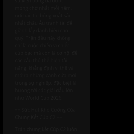
sự kiện bóng đá được
mong chờ nhất mỗi năm,
nơi hai đội bóng xuất sắc
nhất châu Âu tranh tài để
giành lấy danh hiệu cao
quý. Trận đấu này không
chỉ là cuộc chiến vì chiếc
cúp bạc mà còn là cơ hội để
các cầu thủ thể hiện tài
năng, khẳng định vị thế và
mở ra những cánh cửa mới
trong sự nghiệp, đặc biệt là
hướng tới các giải đấu lớn
như World Cup 2026.
== Sức Hút Khó Cưỡng Của
Chung Kết Cúp C2 ==
Trận chung kết Cúp C2 luôn