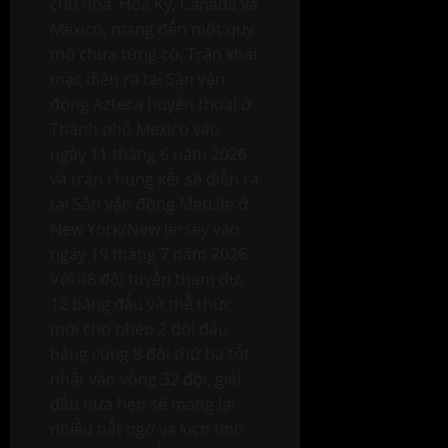
chủ nhà: Hoa Kỳ, Canada và
Mexico, mang đến một quy
mô chưa từng có. Trận khai
mạc diễn ra tại Sân vận
động Azteca huyền thoại ở
Thành phố Mexico vào
ngày 11 tháng 6 năm 2026,
và trận chung kết sẽ diễn ra
tại Sân vận động MetLife ở
New York/New Jersey vào
ngày 19 tháng 7 năm 2026.
Với 48 đội tuyển tham dự,
12 bảng đấu và thể thức
mới cho phép 2 đội đầu
bảng cùng 8 đội thứ ba tốt
nhất vào vòng 32 đội, giải
đấu hứa hẹn sẽ mang lại
nhiều bất ngờ và kịch tính