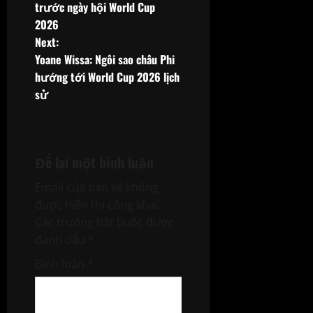
o
trước ngày hội World Cup
2026
s
Next:
t
Yoane Wissa: Ngôi sao châu Phi
hướng tới World Cup 2026 lịch
n
sử
a
v
Để lại một bình luận
i
Email của bạn sẽ không
g
được hiển thị công khai.
Các trường bắt buộc được
a
đánh dấu
*
t
Bình luận
*
i