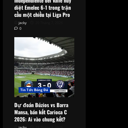
Independiente del Valle hủy
diệt Emelec 6-1 trong trận
cầu một chiều tại Liga Pro
jacky
20 Tháng 7, 2026
0
Tin Tức Bóng Đá
Dự đoán Búzios vs Barra
Mansa, bán kết Carioca C
2026: Ai vào chung kết?
jacky
18 Tháng 7, 2026