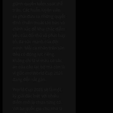
giành quyền kiểm soát thế
trận. Các huấn luyện viên
sẽ phải đưa ra những quyết
định chiến thuật táo bạo và
chính xác để khai thác điểm
yếu của đối thủ và phát huy
tối đa sức mạnh của đội
mình. Mỗi cá nhân trên sân
đều có động lực riêng,
không chỉ là vì màu cờ sắc
áo của câu lạc bộ mà còn là
vì giấc mơ World Cup 2026
đang đến rất gần.
World Cup 2026 sẽ là một
kỳ giải đặc biệt với nhiều
điểm mới lạ chưa từng có.
Với ba quốc gia chủ nhà là