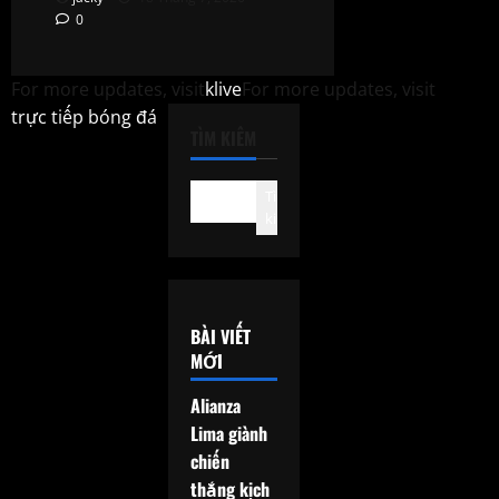
0
For more updates, visit
klive
For more updates, visit
trực tiếp bóng đá
TÌM KIẾM
Tìm
kiếm
BÀI VIẾT
MỚI
Alianza
Lima giành
chiến
thắng kịch