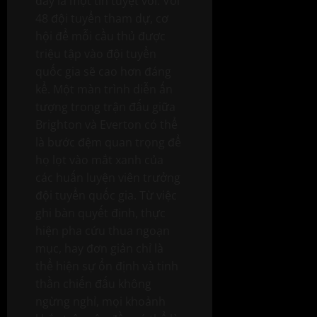
đây là một tin tuyệt vời. Với
48 đội tuyển tham dự, cơ
hội để mỗi cầu thủ được
triệu tập vào đội tuyển
quốc gia sẽ cao hơn đáng
kể. Một màn trình diễn ấn
tượng trong trận đấu giữa
Brighton và Everton có thể
là bước đệm quan trọng để
họ lọt vào mắt xanh của
các huấn luyện viên trưởng
đội tuyển quốc gia. Từ việc
ghi bàn quyết định, thực
hiện pha cứu thua ngoạn
mục, hay đơn giản chỉ là
thể hiện sự ổn định và tinh
thần chiến đấu không
ngừng nghỉ, mọi khoảnh