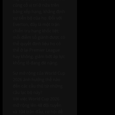
củng cố vị trí ở nửa trên
bảng xếp hạng, khẳng định
sự tiến bộ của họ. Đối với
Everton, đây là một trận
chiến trụ hạng khốc liệt;
mỗi điểm số giành được có
thể quyết định liệu họ có
thể ở lại Premier League
hay không, giảm bớt áp lực
khổng lồ đang đè nặng.
Sự mở rộng của World Cup
2026 ảnh hưởng thế nào
đến các cầu thủ từ những
câu lạc bộ này?
Với việc World Cup 2026
mở rộng lên 48 đội tuyển
và 104 trận đấu, cơ hội để