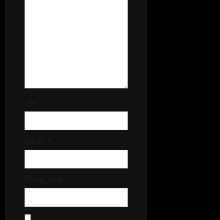
o
n
Tên
*
Email
*
Trang web