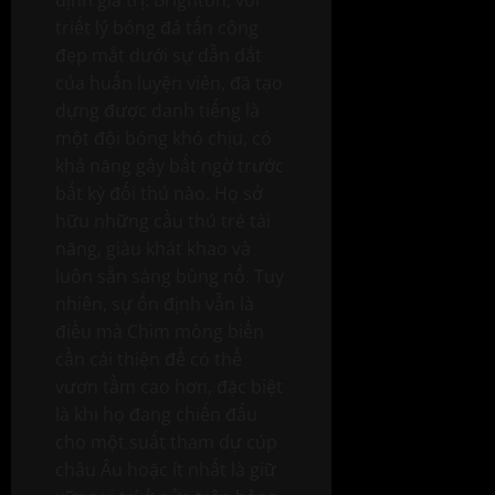
triết lý bóng đá tấn công
đẹp mắt dưới sự dẫn dắt
của huấn luyện viên, đã tạo
dựng được danh tiếng là
một đội bóng khó chịu, có
khả năng gây bất ngờ trước
bất kỳ đối thủ nào. Họ sở
hữu những cầu thủ trẻ tài
năng, giàu khát khao và
luôn sẵn sàng bùng nổ. Tuy
nhiên, sự ổn định vẫn là
điều mà Chim mòng biển
cần cải thiện để có thể
vươn tầm cao hơn, đặc biệt
là khi họ đang chiến đấu
cho một suất tham dự cúp
châu Âu hoặc ít nhất là giữ