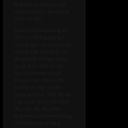
Brighton vs Everton: Đại
chiến sinh tồn, World Cup
2026 rực lửa
Sự kịch tính của bóng đá
đỉnh cao không bao giờ
ngừng nghỉ, và ngay cả khi
những trận đấu quốc nội
đang bước vào giai đoạn
quyết định, tâm trí của
người hâm mộ và giới
chuyên môn đã bắt đầu
hướng về một sự kiện
trọng đại khác: FIFA World
Cup 2026. Trong bối cảnh
đó, cuộc đối đầu giữa
Brighton và Everton không
chỉ là màn so tài căng