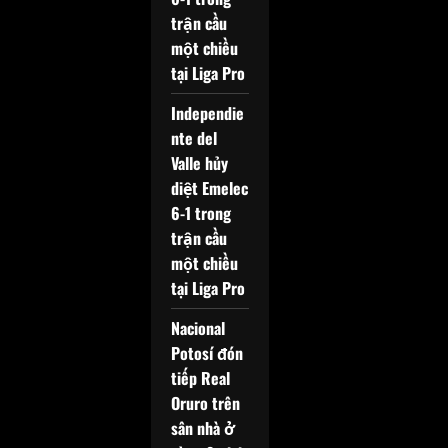
trận cầu
một chiều
tại Liga Pro
Independie
nte del
Valle hủy
diệt Emelec
6-1 trong
trận cầu
một chiều
tại Liga Pro
Nacional
Potosí đón
tiếp Real
Oruro trên
sân nhà ở