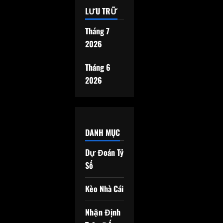
LƯU TRỮ
Tháng 7
2026
Tháng 6
2026
DANH MỤC
Dự Đoán Tỷ
Số
Kèo Nhà Cái
Nhận Định