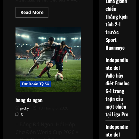
Lima giành
chiến
Read
Read More
thắng kịch
more
about
tính 2-1
eriksen
trước
Sport
Huancayo
Independie
nte del
Valle hủy
diệt Emelec
Dự Đoán Tỷ Số
6-1 trong
trận cầu
bong da ngon
một chiều
jacky
10 Tháng 6, 2026
tại Liga Pro
0
= Bóng Đá Ngon: Hồi Hộp
Independie
Chờ Đón World Cup 2026 =
nte del