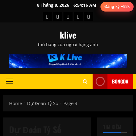
Skip
8 Tháng 8, 2026
6:54:17 AM
Đăng ký +88k
to
Dự
Kèo
Nhận
Soi
Tin
content
Đoán
Nhà
Định
Kèo
Tức
klive
Tỷ
Cái
Trận
Hôm
Bóng
Số
Đấu
Nay
Đá
thứ hạng của ngoại hạng anh
BONGDA
Primary
Menu
Home
Dự Đoán Tỷ Số
Page 3
Dự Đoán Tỷ Số
TÌM KIẾM