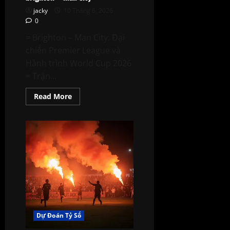
jacky
10 Tháng 6, 2026
0
= Brighton – Man City: Đại
chiến Premier League và
Hành trình World Cup 2026
= Trận...
Read
Read More
more
about
brighton
–
man
city
Dự Đoán Tỷ Số