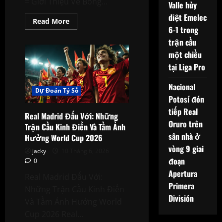
= Giới Thiệu Về Bóng...
Valle hủy
diệt Emelec
Read
Read More
more
6-1 trong
about
trận cầu
bong
da
một chiều
ngon
tại Liga Pro
Nacional
Dự Đoán Tỷ Số
Potosí đón
tiếp Real
Real Madrid Đấu Với: Những
Oruro trên
Trận Cầu Kinh Điển Và Tầm Ảnh
sân nhà ở
Hưởng World Cup 2026
vòng 9 giai
jacky
10 Tháng 6, 2026
đoạn
0
Apertura
Real Madrid Đấu Với:
Primera
Những Trận Cầu Kinh Điển
División
Và Tầm Ảnh Hưởng World
Cup 2026 Real...