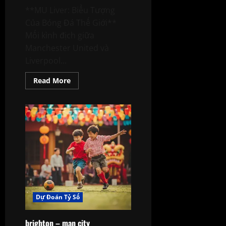
**MU Liver: Biểu Tượng
Của Bóng Đá Thế Giới**
Mối kình địch giữa
Manchester United và
Liverpool...
Read
Read More
more
about
MU
Liver:
Biểu
Tượng
Của
Bóng
Đá
Thế
Giới
Dự Đoán Tỷ Số
brighton – man city